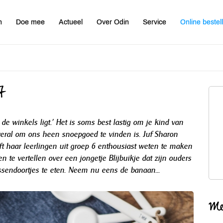
n
Doe mee
Actueel
Over Odin
Service
Online bestel
t
e winkels ligt.' Het is soms best lastig om je kind van
overal om ons heen snoepgoed te vinden is. Juf Sharon
eft haar leerlingen uit groep 6 enthousiast weten te maken
n te vertellen over een jongetje Blijbuikje dat zijn ouders
ussendoortjes te eten. Neem nu eens de banaan...
Me