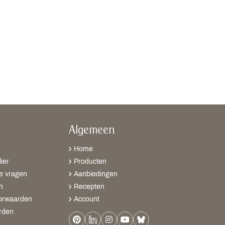
Algemeen
Home
ier
Producten
e vragen
Aanbiedingen
n
Recepten
orwaarden
Account
rden