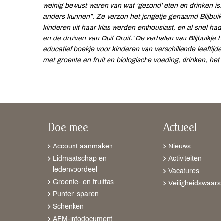
weinig bewust waren van wat ‘gezond’ eten en drinken is.
anders kunnen”. Ze verzon het jongetje genaamd Blijbuik
kinderen uit haar klas werden enthousiast, en al snel ha
en de druiven van Duif Druif.’ De verhalen van Blijbuikje
educatief boekje voor kinderen van verschillende leefti
met groente en fruit en biologische voeding, drinken, he
Doe mee
Actueel
Account aanmaken
Nieuws
Lidmaatschap en
Activiteiten
ledenvoordeel
Vacatures
Groente- en fruittas
Veiligheidswaar
Punten sparen
Schenken
AFM-infodocument