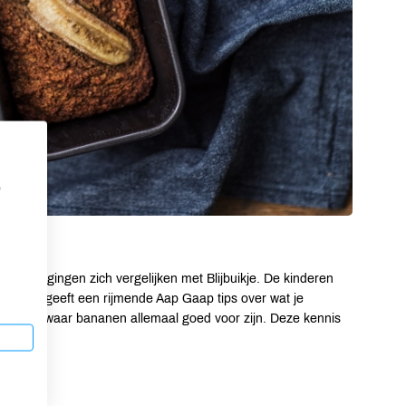
p
ren en gingen zich vergelijken met Blijbuikje. De kinderen
ven. Zo geeft een rijmende Aap Gaap tips over wat je
ken. En waar bananen allemaal goed voor zijn. Deze kennis
en.