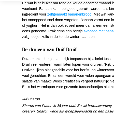
En wat is er leuker om rond de koude decembermaand le
voorkomt. Banaan kan heel goed gebruikt worden als bin
ingrediënt voor
zelfgemaakt bananenbrood
. Met wat kan
het snoepgoed snel doen vergeten. Banaan vormt een le
of yoghurt. Het is dan ook zoveel meer dan alleen een st
eens genoemd. Prak eens een beetje
avocado met ban
zalig toetje, zelfs in de koude wintermaanden.
De druiven van Duif Druif
Deze manier kun je natuurlijk toepassen bij allerlei tusse
Druif veel kinderen warm laten lopen voor druiven. 'Kijk 
Druiven lijken niet geschikt voor het herfst- en winterweer
veel gerechten. Er zal een wereld voor velen opengaan al
salade van maakt! Wees creatief en vergeet natuurlijk nie
En is het warmlopen voor gezonde tussendoortjes niet n
Juf Sharon
Sharon van Putten is 28 jaar oud. Ze wil bewustwording 
creëren. Sharon werkt als groepsleerkracht op een basiss