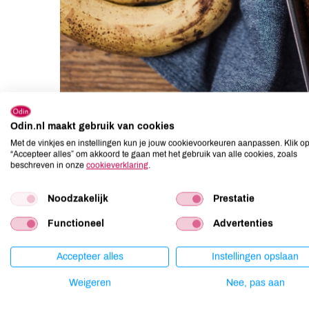
Odin.nl maakt gebruik van cookies
Met de vinkjes en instellingen kun je jouw cookievoorkeuren aanpassen. Klik o
“Accepteer alles” om akkoord te gaan met het gebruik van alle cookies, zoals
beschreven in onze
cookieverklaring
.
Nieuwsgierige kinderen
Noodzakelijk
Prestatie
De kinderen raakten helemaal enthousiast van alle avontu
Functioneel
Advertenties
raakten nog enthousiaster, doordat de dieren ook tips ge
bijvoorbeeld allemaal voor lekkers met bananen kunt ma
Accepteer alles
Instellingen opslaan
alleen al zorgt er al voor dat kinderen nieuwsgierig word
Weigeren
Nee, pas aan
Meer dan een stuk fruit