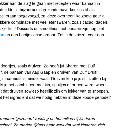
kker aan de slag te gaan met recepten waar banaan in
dmiddel in bijvoorbeeld gezonde haverkoekjes of als
eel eraan toegevoegd, zal deze overheerlijke zoete geur al
kkere combinatie met veel etenswaren, zoals cacao, dadels
ukje fruit! Desserts en smoothies met banaan zijn nog niet
aan
en een beetje cacao erdoor. Zet in de vriezer voor een
ndoortjes, zoals druiven. Zo heeft juf Sharon met Duif
juf, de banaan van Aap Gaap en druiven van Duif Druif!'
, maar niets is minder waar. Druiven kun je juist inzetten bij
s je het combineert met kip, spuitjes of er een warm weer
t dat druiven sowieso heerlijk zijn om lekker van te snoepen.
et het ingrediënt dat we nodig hebben in deze koude periode?
rondom “gezonde” voeding en het milieu bij kinderen
chool. Ze merkte tijdens haar werk dat veel kinderen zich