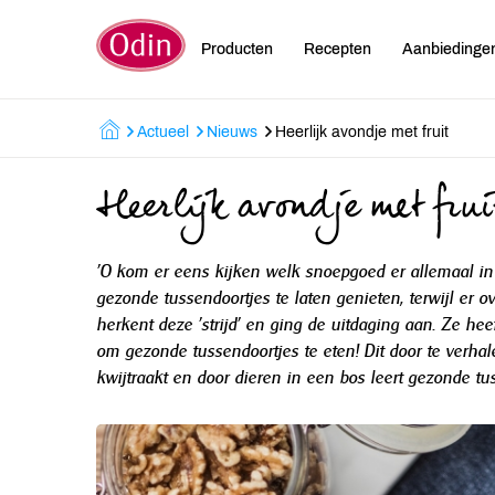
Producten
Recepten
Aanbiedinge
Actueel
Nieuws
Heerlijk avondje met fruit
Heerlijk avondje met frui
'O kom er eens kijken welk snoepgoed er allemaal in d
gezonde tussendoortjes te laten genieten, terwijl er 
herkent deze 'strijd' en ging de uitdaging aan. Ze he
om gezonde tussendoortjes te eten! Dit door te verhale
kwijtraakt en door dieren in een bos leert gezonde t