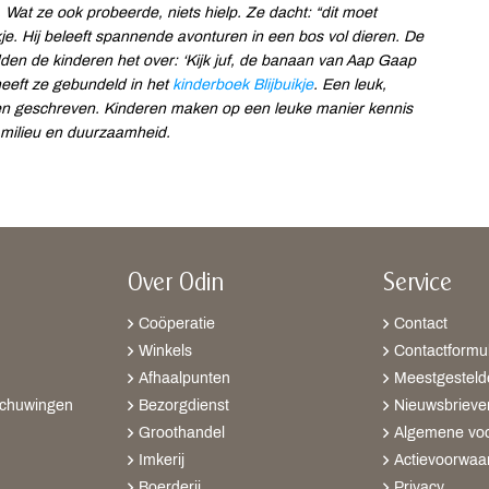
 Wat ze ook probeerde, niets hielp. Ze dacht: “dit moet
je. Hij beleeft spannende avonturen in een bos vol dieren. De
dden de kinderen het over: ‘Kijk juf, de banaan van Aap Gaap
 heeft ze gebundeld in het
kinderboek Blijbuikje
. Een leuk,
jden geschreven. Kinderen maken op een leuke manier kennis
t milieu en duurzaamheid.
Over Odin
Service
Coöperatie
Contact
Winkels
Contactformul
Afhaalpunten
Meestgesteld
schuwingen
Bezorgdienst
Nieuwsbrieve
Groothandel
Algemene vo
Imkerij
Actievoorwaa
Boerderij
Privacy