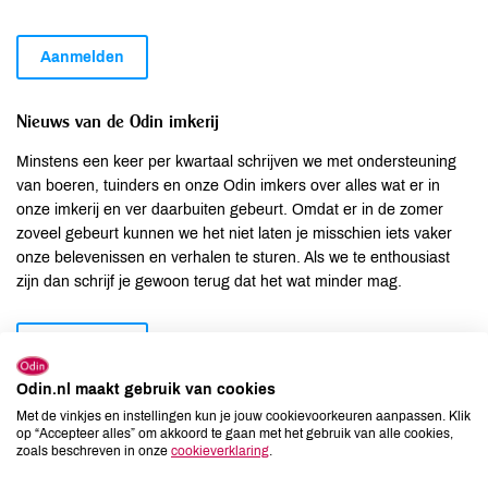
Aanmelden
Nieuws van de Odin imkerij
Minstens een keer per kwartaal schrijven we met ondersteuning
van boeren, tuinders en onze Odin imkers over alles wat er in
onze imkerij en ver daarbuiten gebeurt. Omdat er in de zomer
zoveel gebeurt kunnen we het niet laten je misschien iets vaker
onze belevenissen en verhalen te sturen. Als we te enthousiast
zijn dan schrijf je gewoon terug dat het wat minder mag.
Aanmelden
Odin.nl maakt gebruik van cookies
Nieuws van de Odin boerderij
Met de vinkjes en instellingen kun je jouw cookievoorkeuren aanpassen. Klik
op “Accepteer alles” om akkoord te gaan met het gebruik van alle cookies,
Daarnaast kun je je inschrijven voor nieuws van Odin boerderij De
zoals beschreven in onze
cookieverklaring
.
Beersche Hoeve. Ongeveer 4 keer per jaar houden onze boeren,