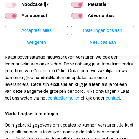
vermeerderaars en veredelaars je op de hoogte van de teelten,
Noodzakelijk
Prestatie
zaadgoed en wat er nog meer gebeurt op de boerderij.
Functioneel
Advertenties
Aanmelden
Accepteer alles
Instellingen opslaan
Weigeren
Nee, pas aan
Overige nieuwsbrieven
Naast bovenstaande nieuwsbrieven versturen we ook een
ledenbulletin aan onze leden. Deze ontvang je automatisch zodra
je lid bent van Coöperatie Odin. Ook sturen we zakelijk nieuws
aan onze groothandelsklanten en updates aan onze
leveranciers. Deze zijn exclusief en krijg je alleen als je tot een
van deze aangemelde groepen behoord. Niks ontvangen? Laat
het ons weten via het
contactformulier
of kijk onder
contact
.
Marketingtoestemmingen
Odin gebruikt gegevens om updates te kunnen versturen. Je kunt
je op elk moment uitschrijven door op de link 'abonnement
opzeggen' te klikken in de voettekst van elke nieuwsbrief die je