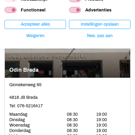
Zaterdag
08:30
18:00
Functioneel
Advertenties
Zondag
11:00
18:00
Meer informatie
Accepteer alles
Instellingen opslaan
Weigeren
Nee, pas aan
Odin Breda
Ginnekenweg 65
4818 JB Breda
Tel: 076-5216417
Maandag
08:30
19:00
Dinsdag
08:30
19:00
Woensdag
08:30
19:00
Donderdag
08:30
19:00