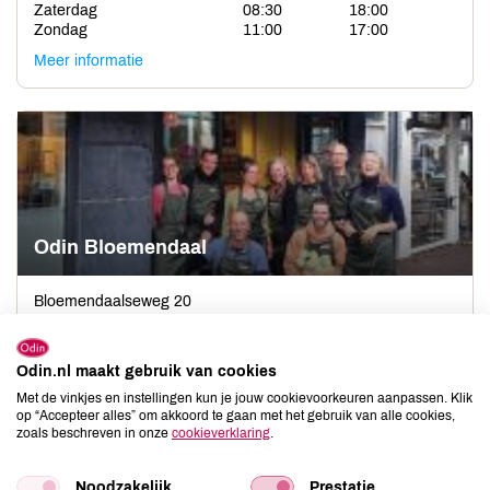
Zaterdag
08:30
18:00
Zondag
11:00
17:00
Meer informatie
Odin Bloemendaal
Bloemendaalseweg 20
2061 CK Bloemendaal
Odin.nl maakt gebruik van cookies
Tel: 023 303 0368
Met de vinkjes en instellingen kun je jouw cookievoorkeuren aanpassen. Klik
Maandag
08:30
19:00
op “Accepteer alles” om akkoord te gaan met het gebruik van alle cookies,
Dinsdag
08:30
19:00
zoals beschreven in onze
cookieverklaring
.
Woensdag
08:30
19:00
Donderdag
08:30
19:00
Noodzakelijk
Prestatie
Vrijdag
08:30
19:00