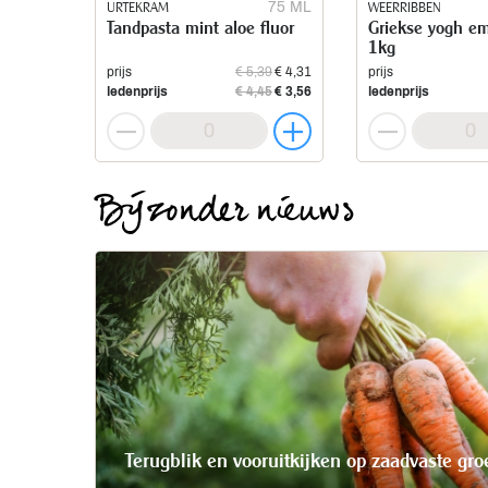
URTEKRAM
75 ML
WEERRIBBEN
Tandpasta mint aloe fluor
Griekse yogh e
1kg
prijs
€ 5,39
€ 4,31
prijs
ledenprijs
€ 4,45
€ 3,56
ledenprijs
Bijzonder nieuws
Terugblik en vooruitkijken op zaadvaste gro