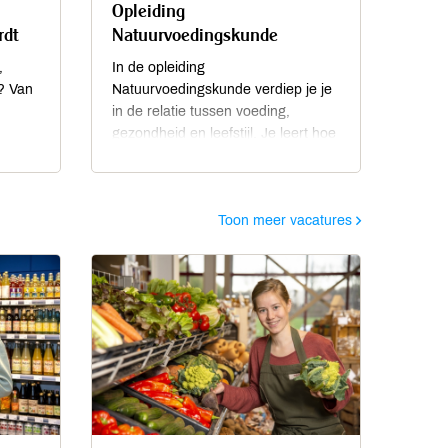
Opleiding
rdt
Natuurvoedingskunde
,
In de opleiding
e? Van
Natuurvoedingskunde verdiep je je
in de relatie tussen voeding,
gezondheid en leefstijl. Je leert hoe
natuurvoeding bijdraagt aan
vitaliteit en hoe je deze kennis
praktisch kunt toepassen, voor
Toon meer vacatures
jezelf en voor anderen. De
opleiding is opgebouwd uit 36
lesdagen en biedt een combinatie
van theorie, persoonlijke
ontwikkeling en praktische
toepassing op het prachtige
landgoed van Kraaybeekerhof.