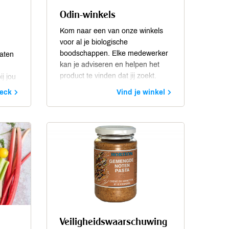
Odin-winkels
Kom naar een van onze winkels
voor al je biologische
boodschappen. Elke medewerker
aten
kan je adviseren en helpen het
product te vinden dat jij zoekt.
j jou
eck
Vind je winkel
 Ook
ou
in
Veiligheidswaarschuwing