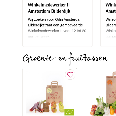
Winkelmedewerker II
Wink
Amsterdam Bilderdijk
Amst
Wij zoeken voor Odin Amsterdam
Wij z
Bilderdijkstraat een gemotiveerde
Bilder
Winkelmedewerker II voor 12 tot 20
Winkel
uur per week.
uur p
woens
vrijd
Groente- en fruittassen
en zo