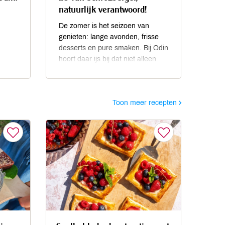
natuurlijk verantwoord!
De zomer is het seizoen van
genieten: lange avonden, frisse
desserts en pure smaken. Bij Odin
hoort daar ijs bij dat niet alleen
heerlijk smaakt, maar ook een
g is
goed verhaal vertelt. Daarom vind
rote
je in onze vriezer ijs van
omen.
Toon meer recepten
Schrozberger, gemaakt van
biodynamische melk van boeren
rijgen
die al generaties lang werken met
macht
respect voor koe, bodem en
ver
natuur. Deze Duitse coöperatie
laat zien dat echte kwaliteit begint
t
op het land.
men
 een