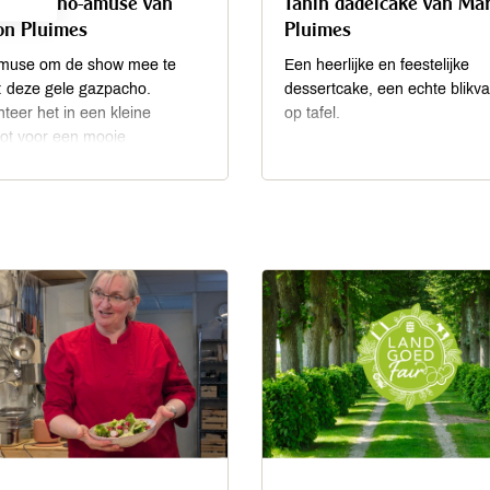
 gazpacho-amuse van
Tahin dadelcake van Ma
on Pluimes
Pluimes
muse om de show mee te
Een heerlijke en feestelijke
: deze gele gazpacho.
dessertcake, een echte blikv
teer het in een kleine
op tafel.
ot voor een mooie
eding, of een espressokopje.