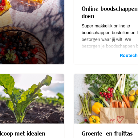
Online boodschappen
doen
Super makkelijk online je
boodschappen bestellen en l
bezorgen waar jij wilt. We
bezorgen je boodschappen bi
thuis, op je werk of op je
Routech
vakantieadres in Nederland.
leveren we aan bedrijven,
scholen, kinderopvang,
instellingen, horeca en
verenigingen. Kijk of we bij j
de buurt bezorgen.
dcoop met idealen
Groente- en fruittas