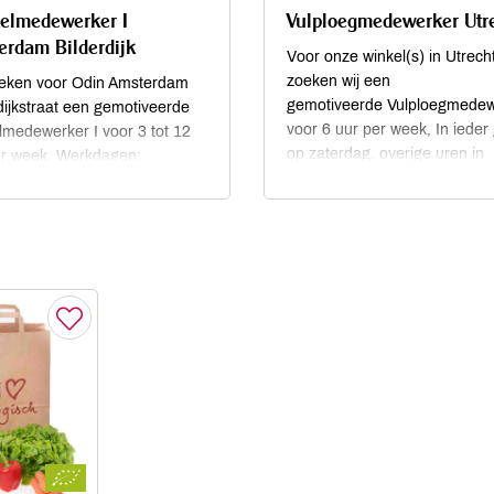
elmedewerker I
Vulploegmedewerker Utr
erdam Bilderdijk
Voor onze winkel(s) in Utrech
zoeken wij een
oeken voor Odin Amsterdam
gemotiveerde Vulploegmedew
dijkstraat een gemotiveerde
voor 6 uur per week, In ieder
medewerker I voor 3 tot 12
op zaterdag, overige uren in
er week. Werkdagen:
overleg.
dagmiddag/-avond,
agmiddag/-avond en zaterdag
ndag.