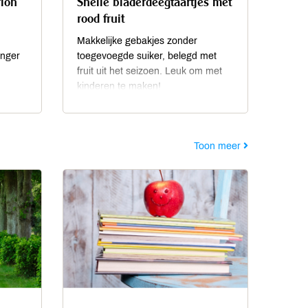
rion
Snelle bladerdeegtaartjes met
rood fruit
Makkelijke gebakjes zonder
anger
toegevoegde suiker, belegd met
fruit uit het seizoen. Leuk om met
kinderen te maken!
Toon meer