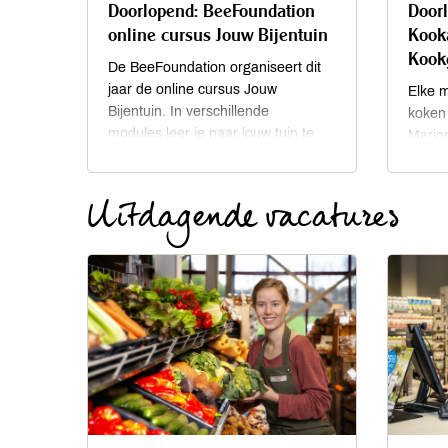
Doorlopend: BeeFoundation
Door
online cursus Jouw Bijentuin
Kook
Kook
De BeeFoundation organiseert dit
jaar de online cursus Jouw
Elke m
Bijentuin. In verschillende
koken
modules leer je naar jouw tuin te
Mario
kijken door de ogen van de bij en
Kookac
creëer je een ware oase voor deze
recept
Uitdagende vacatures
belangrijke, kleine bestuivers.
leden 
kortin
aan!