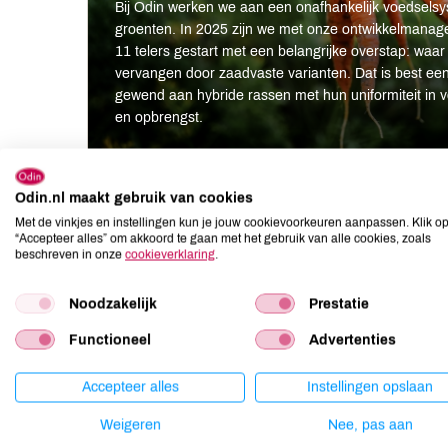
Bij Odin werken we aan een onafhankelijk voedsels
groenten. In 2025 zijn we met onze ontwikkelmanag
11 telers gestart met een belangrijke overstap: waar
vervangen door zaadvaste varianten. Dat is best een
gewend aan hybride rassen met hun uniformiteit in v
en opbrengst.
Lekkere recepten
Odin.nl maakt gebruik van cookies
Met de vinkjes en instellingen kun je jouw cookievoorkeuren aanpassen. Klik o
“Accepteer alles” om akkoord te gaan met het gebruik van alle cookies, zoals
beschreven in onze
cookieverklaring
.
Noodzakelijk
Prestatie
Functioneel
Advertenties
Accepteer alles
Instellingen opslaan
Weigeren
Nee, pas aan