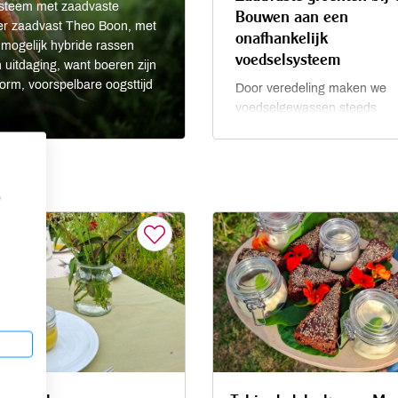
ysteem met zaadvaste
Bouwen aan een
er zaadvast Theo Boon, met
onafhankelijk
 mogelijk hybride rassen
voedselsysteem
 uitdaging, want boeren zijn
orm, voorspelbare oogsttijd
Door veredeling maken we
voedselgewassen steeds
productiever. Maar veredelin
steeds meer in handen van g
internationale bedrijven gek
Zij gebruiken daarvoor zeer
p
kunstmatige technieken en k
door patenten steeds meer 
over de voedselketen, ook o
biologisch voedsel. Nu ook
genetische manipulatie word
toegestaan, bouwt Odin sa
met boeren en anderen aan
onafhankelijke biologische
zaadvaste veredeling.