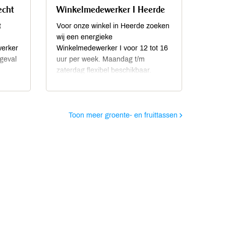
echt
Winkelmedewerker I Heerde
t
Voor onze winkel in Heerde zoeken
wij een energieke
erker
Winkelmedewerker I voor 12 tot 16
 geval
uur per week. Maandag t/m
zaterdag flexibel beschikbaar.
Werktijden ma-do 08:00 – 18:15
uur / vr. 08:00-20:00 uur / zat.
08:00-17:15 uur.
Toon meer groente- en fruittassen