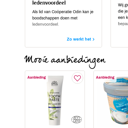
ledenvoordeel
Wij g
die j
Als lid van Coöperatie Odin kan je
een 
boodschappen doen met
bepaa
ledenvoordeel.
Zo werkt het
Mooie aanbiedingen
Aanbieding
Aanbieding