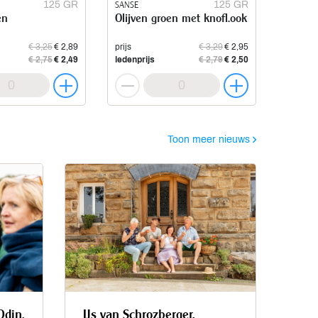
125 GR
SANSE
125 GR
en
Olijven groen met knofl.ook
€ 3,25
€ 2,89
prijs
€ 3,29
€ 2,95
€ 2,75
€ 2,49
ledenprijs
€ 2,79
€ 2,50
Toon meer nieuws
Odin.
IJs van Schrozberger,