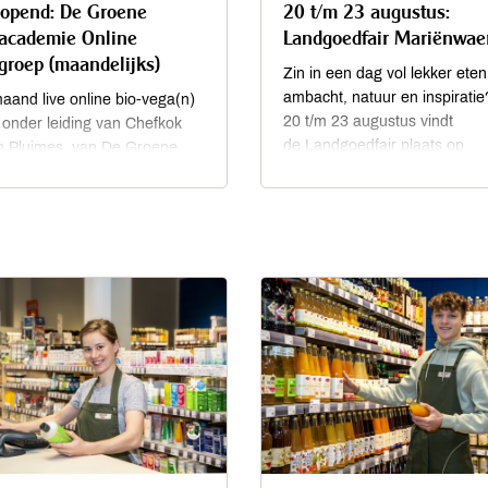
lopend: De Groene
20 t/m 23 augustus:
academie Online
Landgoedfair Mariënwae
groep (maandelijks)
Zin in een dag vol lekker eten
ambacht, natuur en inspirati
aand live online bio-vega(n)
20 t/m 23 augustus vindt
 onder leiding van Chefkok
de Landgoedfair plaats op
n Pluimes van De Groene
landgoed Heerlijkheid
ademie. Volop inspiratie,
Mariënwaerdt.
en, kookvideo's en tips. Odin-
krijgen maar liefst 25%
g op deze cursus! Meld je snel