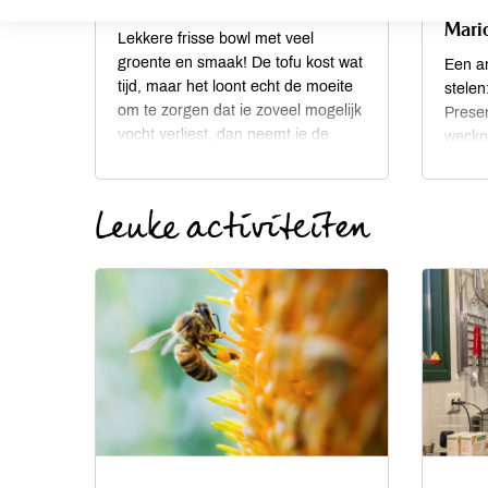
Frisse noodle bowl
Gele
Mari
Lekkere frisse bowl met veel
groente en smaak! De tofu kost wat
Een a
tijd, maar het loont echt de moeite
stelen
om te zorgen dat ie zoveel mogelijk
Presen
vocht verliest, dan neemt ie de
weckp
marinade beter op en wordt sneller
aankl
krokant. Dus zet het 's ochtends
Leuke activiteiten
even weg, omwikkeld met
keukenpapier of een theedoek
en met een zwaar blik of kookboek
erop.