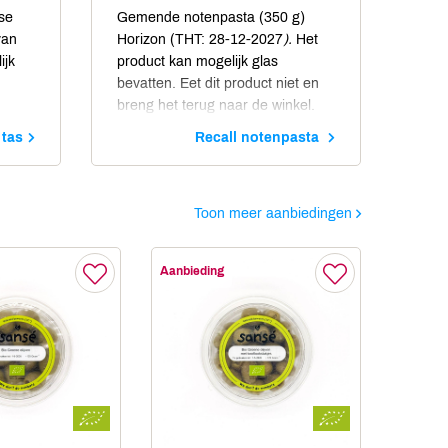
se
Gemende notenpasta (350 g)
van
Horizon (THT: 28-12-2027
).
Het
ijk
product kan mogelijk glas
bevatten. Eet dit product niet en
breng het terug naar de winkel.
 tas
Recall notenpasta
Toon meer aanbiedingen
Aanbieding