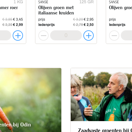
1 KG
SANSE
125 GR
SANSE
mmer roer
Olijven groen met
Olijven gro
italiaanse kruiden
€ 3,85
€ 3,45
prijs
€ 3,29
€ 2,95
prijs
€ 3,30
€ 2,99
ledenprijs
€ 2,79
€ 2,50
ledenprijs
enten bij Odin
Zaadvaste groenten bij 