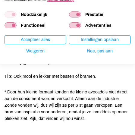
Pel de banaan en breek in stukjes.
Doe in een mengkom met de rest van de ingrediënten,
Noodzakelijk
Prestatie
behalve de munt en pureer heel goed tot een romige
Functioneel
Advertenties
mousse.
Schep de mousse in mooie glaasjes of kommetjes.
Accepteer alles
Instellingen opslaan
Zet even in de koelkast om wat op te stijven.
Weigeren
Nee, pas aan
Versier met een blaadje munt en wat cacaonibs of
fijngehakte nootjes.
Tip
: Ook mooi en lekker met bessen of bramen.
* Door hun kleine formaat konden de kleine avocado's niet direct
aan de consument worden verkocht. Alleen aan de industrie.
Zonde vonden wij, dus wij zijn ze per 6 st gaan verkopen. Een
bron van inspiratie voor anderen, omdat je ze inmiddels op meer
plekken ziet. Kijk, dat vinden wij nou winst.