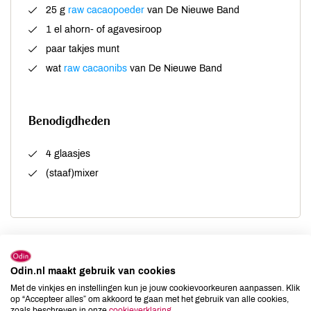
25 g
raw cacaopoeder
van De Nieuwe Band
1 el ahorn- of agavesiroop
paar takjes munt
wat
raw cacaonibs
van De Nieuwe Band
Benodigdheden
4 glaasjes
(staaf)mixer
Bereiding
Odin.nl maakt gebruik van cookies
Snijd de baby-avocado’s* doormidden, ontpit ze en haal
Met de vinkjes en instellingen kun je jouw cookievoorkeuren aanpassen. Klik
het vruchtvlees uit de schil.
op “Accepteer alles” om akkoord te gaan met het gebruik van alle cookies,
zoals beschreven in onze
cookieverklaring
.