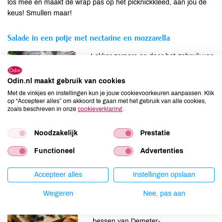
los mee en maakt de wrap pas op het picknickkleed, aan jou de
keus! Smullen maar!
Salade in een potje met nectarine en mozzarella
Lekker zomers en door het gebruik van
potjes makkelijk mee te nemen voor
een picknick aan het water. Of om
Odin.nl maakt gebruik van cookies
samen van te genieten met vrienden of
Met de vinkjes en instellingen kun je jouw cookievoorkeuren aanpassen. Klik
familie in je achtertuin! Wij hebben in
op “Accepteer alles” om akkoord te gaan met het gebruik van alle cookies,
zoals beschreven in onze
cookieverklaring
.
deze variant zoete nectarine en romige
mozzarella gebruikt, maar je kunt natuurlijk ook variëren met
aardbeitjes en geitenkaas of tomaat en feta bijvoorbeeld.
Noodzakelijk
Prestatie
Functioneel
Advertenties
Bosbessenmuffins
Accepteer alles
Instellingen opslaan
Naar het favoriete recept van onze
Weigeren
Nee, pas aan
bessentelers Maria & Edo van
Noorderbos die verse en ingevroren
bessen van Demeter-