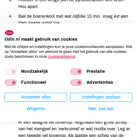
Hou apart.
Bak de boerenkool met wat olijfolie 15 min. Voeg evt een
klein beetje water toe.
Verhit ondertussen de olie in een andere pan. Snij de ui in
Odin.nl maakt gebruik van cookies
kleine stukjes en fruit ze aan.
Met de vinkjes en instellingen kun je jouw cookievoorkeuren aanpassen. Klik
Pers de knoflook en voeg deze aan de ui toe. Bak kort
op “Accepteer alles” om akkoord te gaan met het gebruik van alle cookies,
mee.
zoals beschreven in onze
cookieverklaring
.
Voeg het vegetarische gehakt toe en bak in 7
Noodzakelijk
Prestatie
min goudbruin.
Haal de tomaten uit het vocht, snij in dunne repen en voeg
Functioneel
Advertenties
toe aan de boerenkool.
Accepteer alles
Instellingen opslaan
Combineer de boerenkool, tomaten, ui en gehakt met
elkaar.
Weigeren
Nee, pas aan
Leg op elk bord een grote schep boerenkoolmengsel. Leg
er een lasagna vel bovenop. Nogmaals een grote schep
van het mengsel en ‘verkruimel’ er wat ricotta over. Leg er
een tweede vel bovenop. Als laatste een schep van de