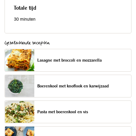
Totale tijd
30 minuten
Gerelateerde recepten
Lasagne met broccoli en mozzarella
Boerenkool met knoflook en karwijzaad
Pasta met boerenkool en vis