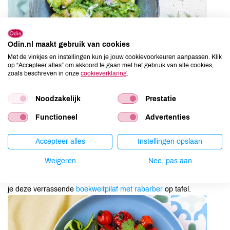
Odin.nl maakt gebruik van cookies
Met de vinkjes en instellingen kun je jouw cookievoorkeuren aanpassen. Klik
op “Accepteer alles” om akkoord te gaan met het gebruik van alle cookies,
zoals beschreven in onze
cookieverklaring
.
Noodzakelijk
Prestatie
Functioneel
Advertenties
Mezze, tapas, sushi en een pan vol pilaf:
allemaal lekker om te
delen. Zet schalen hapjes en spreads op tafel en wat kannen
Accepteer alles
Instellingen opslaan
water (met appel en rozemarijn of komkommer en munt bijv.).
Maak een groot bord mooi op met
geklopte geitenkaas en
Weigeren
Nee, pas aan
geblakerde prei of bosui
met een crunchy topping, of een frisse
kefir labneh met spicy tomaatjes
. En als je toch iets warms wil, zet
je deze verrassende
boekweitpilaf met rabarber
op tafel.