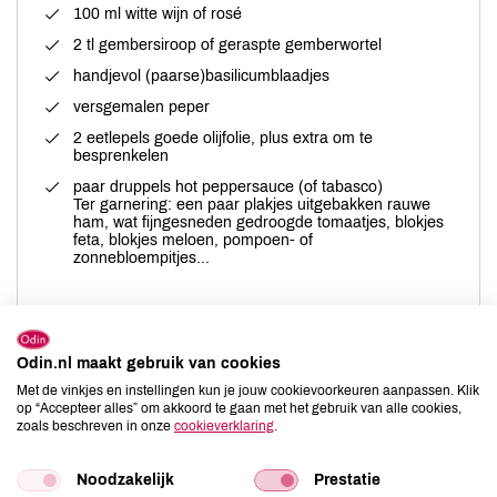
100 ml witte wijn of rosé
2 tl gembersiroop of geraspte gemberwortel
handjevol (paarse)basilicumblaadjes
versgemalen peper
2 eetlepels goede olijfolie, plus extra om te
besprenkelen
paar druppels hot peppersauce (of tabasco)
Ter garnering: een paar plakjes uitgebakken rauwe
ham, wat fijngesneden gedroogde tomaatjes, blokjes
feta, blokjes meloen, pompoen- of
zonnebloempitjes...
Verder nodig
Odin.nl maakt gebruik van cookies
Blender of staafmixer
Met de vinkjes en instellingen kun je jouw cookievoorkeuren aanpassen. Klik
op “Accepteer alles” om akkoord te gaan met het gebruik van alle cookies,
zoals beschreven in onze
cookieverklaring
.
Noodzakelijk
Prestatie