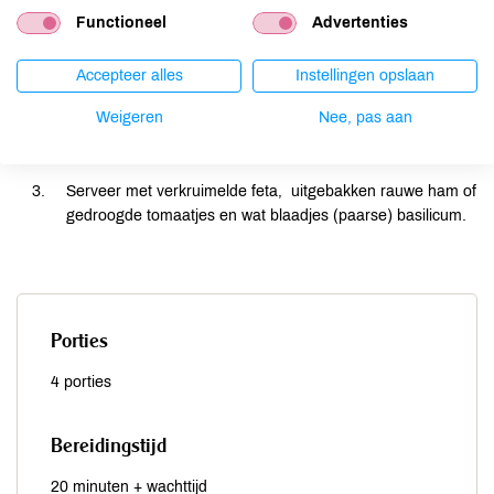
Bereiding
Functioneel
Advertenties
Snij meloen en komkommer in blokjes en snipper het
Accepteer alles
Instellingen opslaan
sjalotje fijn.
Weigeren
Nee, pas aan
Blender samen met de rest van de ingredienten en zet een
uur of langer in de koelkast om echt goed koud te worden.
Serveer met verkruimelde feta, uitgebakken rauwe ham of
gedroogde tomaatjes en wat blaadjes (paarse) basilicum.
Porties
4 porties
Bereidingstijd
20 minuten + wachttijd