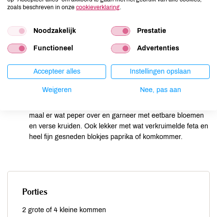
jalapeño en olijfolie in een blender. Mix tot een mooie,
zoals beschreven in onze
cookieverklaring
.
gladde soep. Verdun eventueel met wat water.
Noodzakelijk
Prestatie
Proef en breng op smaak tot de balans tussen zoet, zuur
en zout precies goed is. Het moet echt een fris geheel zijn
Functioneel
Advertenties
en met een lekkere pikante nasmaak, geen flauwe
smoothie. Voeg eventueel extra azijn, zout of jalapeño toe.
Accepteer alles
Instellingen opslaan
Zet de soep in de koelkast zodat hij goed koud kan
worden.
Weigeren
Nee, pas aan
Druppel vlak voor het serveren wat chiliolie over de soep,
maal er wat peper over en garneer met eetbare bloemen
en verse kruiden. Ook lekker met wat verkruimelde feta en
heel fijn gesneden blokjes paprika of komkommer.
Porties
2 grote of 4 kleine kommen