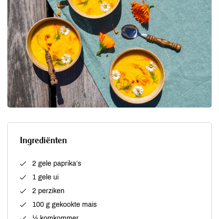
Ingrediënten
2 gele paprika’s
1 gele ui
2 perziken
100 g gekookte mais
½ komkommer