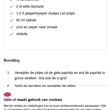
2 el witte wijnazijn
1-2 tl jalapeñopeper stukjes (uit potje)
50 ml olijfolie
zout en peper naar smaak
chiliolie
Bereiding
Verwijder de pitjes uit de gele paprika en snij de paprika in
grove stukken. Snij ook de ui grof.
Schil de perziken en verwijder de pitten.
Schil de komkommer en snijd deze eveneens in grove
stukken.
Odin.nl maakt gebruik van cookies
Met de vinkjes en instellingen kun je jouw cookievoorkeuren aanpassen. Klik
Doe alle groenten en het fruit samen met de wijnazijn,
op “Accepteer alles” om akkoord te gaan met het gebruik van alle cookies,