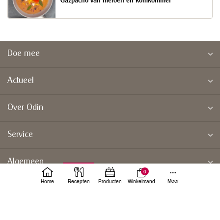
Gazpacho van meloen en komkommer
Doe mee
Actueel
Over Odin
Service
Algemeen
0
Meer
Home
Recepten
Producten
Winkelmand