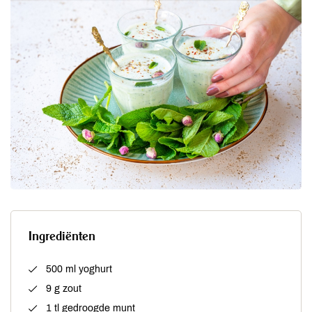
Ingrediënten
500 ml yoghurt
9 g zout
1 tl gedroogde munt