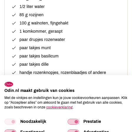
1/2 liter water
85 g rozijnen
100 g walnoten, fijngehakt
1 komkommer, geraspt
paar drupjes rozenwater
paar takjes munt
paar takjes basilicum
paar takjes dille
handje rozenknopjes, rozenblaadjes of andere
bloemblaadjes (goudsbloem, korenbloem)
evt. nog wat ijsblokjes
Odin.nl maakt gebruik van cookies
Met de vinkjes en instellingen kun je jouw cookievoorkeuren aanpassen. Klik
op “Accepteer alles” om akkoord te gaan met het gebruik van alle cookies,
zoals beschreven in onze
cookieverklaring
.
Bereiding
Noodzakelijk
Prestatie