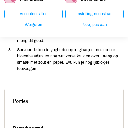
Houd 250 ml yoghurt apart. Meng de rest van de yoghurt
Functioneel
Advertenties
met het zout, de gedroogde munt en het water en zet even
opzij.
Accepteer alles
Instellingen opslaan
Meng de overgebleven yoghurt in een ruime kom met de
Weigeren
Nee, pas aan
rozijnen, walnoten, geraspte komkommer, rozenwater en
de verse kruiden. Spatel daar de muntyoghurt door en
meng dit goed.
Serveer de koude yoghurtsoep in glaasjes en strooi er
bloemblaadjes en nog wat verse kruiden over. Breng op
smaak met zout en peper. Evt. kun je nog ijsblokjes
toevoegen.
Porties
-