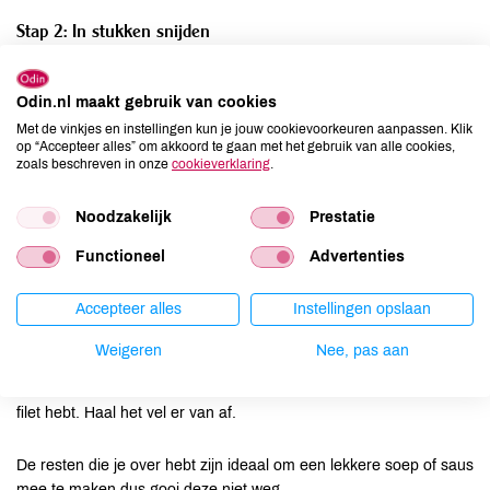
Stap 2: In stukken snijden
Vanuit de vlinder positie is het vrij makkelijk om de kip verder in
stukken te snijden. Snij de kip eerst doormidden tussen de
Odin.nl maakt gebruik van cookies
kipfilets te snijden. Tussen de kipfilet zit een scherp stukje
Met de vinkjes en instellingen kun je jouw cookievoorkeuren aanpassen. Klik
kraakbeen dit mag je voorzichtig wegsnijden.
op “Accepteer alles” om akkoord te gaan met het gebruik van alle cookies,
zoals beschreven in onze
cookieverklaring
.
Daarna snijden we de vleugel eraf. Dit doe je door deze op te
Noodzakelijk
Prestatie
tillen en goed te kijken waar het vel het meest op spanning komt
te staan. Zet daar het mes tegenaan en snij door.
Functioneel
Advertenties
Bij de poten gaat het bijna hetzelfde. Til de poot op en zet het
mes tegen het vel, snij zo ver mogelijk door tot je weerstand voelt.
Accepteer alles
Instellingen opslaan
Knik de poot daarna om en snij door het kraakbeen heen.
Neem nu de kippenpoot en beweeg de beide delen. Waar de
Weigeren
Nee, pas aan
beweging zit zit het kraakbeen hier moet je snijden.
Dan de kipfilet, snij voorzichtig langs de botjes af tot je een mooie
filet hebt. Haal het vel er van af.
De resten die je over hebt zijn ideaal om een lekkere soep of saus
mee te maken dus gooi deze niet weg.