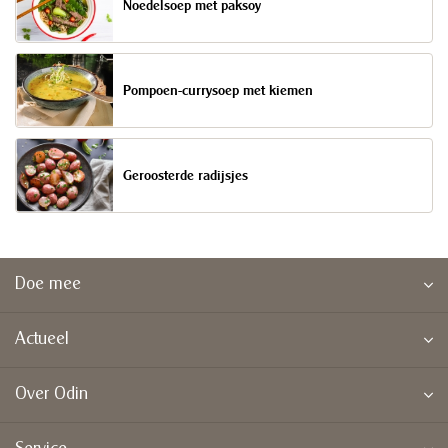
Noedelsoep met paksoy
Pompoen-currysoep met kiemen
Geroosterde radijsjes
Doe mee
Actueel
Over Odin