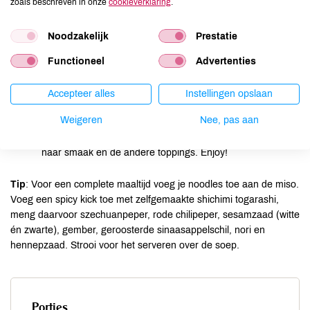
zoals beschreven in onze
cookieverklaring
.
langwerpige lucifertjes. Een mandoline is hiervoor een fijn
gereedschap, maar met een mesje kun je ook heel dun
snijden. Voeg toe aan het water.
Noodzakelijk
Prestatie
Rasp de gember heel fijn en pers knoflook uit in een
Functioneel
Advertenties
knoflookpers. Voeg toe aan de miso.
Voeg ook de peultjes of doperwtjes toe aan de miso.
Accepteer alles
Instellingen opslaan
Snijd de chilipeper en eventueel de verse koriander fijn.
Weigeren
Nee, pas aan
Voeg een scheutje geroosterde sesamolie toe, sojasaus
naar smaak en de andere toppings. Enjoy!
Tip
: Voor een complete maaltijd voeg je noodles toe aan de miso.
Voeg een spicy kick toe met zelfgemaakte shichimi togarashi,
meng daarvoor szechuanpeper, rode chilipeper, sesamzaad (witte
én zwarte), gember, geroosterde sinaasappelschil, nori en
hennepzaad. Strooi voor het serveren over de soep.
Porties