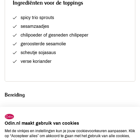
Ingrediënten voor de toppings
spicy trio sprouts
sesamzaadjes
chilipoeder of gesneden chilipeper
geroosterde sesamolie
scheutje sojasaus
verse koriander
Bereiding
Verwarm 1 liter water in een pan. Voeg 2 lepels miso toe,
maar laat het geheel niet koken. Dan gaat veel van de
Odin.nl maakt gebruik van cookies
smaak verloren.
Met de vinkjes en instellingen kun je jouw cookievoorkeuren aanpassen. Klik
Snijd de rettich, wortels en radijsjes fijn in rondjes of mooie
op “Accepteer alles” om akkoord te gaan met het gebruik van alle cookies,