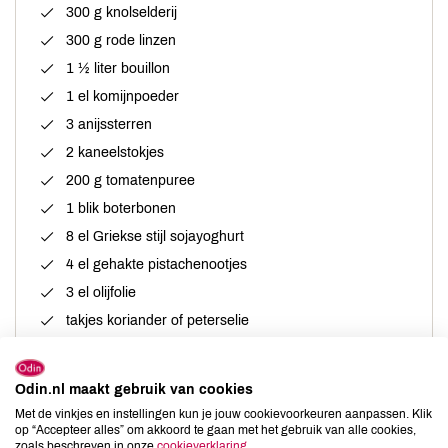
300 g knolselderij
300 g rode linzen
1 ½ liter bouillon
1 el komijnpoeder
3 anijssterren
2 kaneelstokjes
200 g tomatenpuree
1 blik boterbonen
8 el Griekse stijl sojayoghurt
4 el gehakte pistachenootjes
3 el olijfolie
takjes koriander of peterselie
Odin.nl maakt gebruik van cookies
Met de vinkjes en instellingen kun je jouw cookievoorkeuren aanpassen. Klik
Bereiding
op “Accepteer alles” om akkoord te gaan met het gebruik van alle cookies,
zoals beschreven in onze
cookieverklaring
.