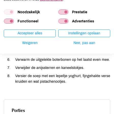
Snipper de ui, rasp de gember fijn en snij wortel en
Noodzakelijk
Prestatie
knolselderij in kleine stukken.
Functioneel
Advertenties
Fruit alles een minuut of 10 in wat olijfolie.
Voeg de linzen en het komijnpoeder toe en bak kort mee.
Accepteer alles
Instellingen opslaan
Blus af met de bouillon. Doe de anijssterren en kaneel erbij
Weigeren
Nee, pas aan
en roer de tomatenpuree erdoor.
Laat de soep zo een halfuurtje garen op een zacht vuurtje.
Verwarm de uitgelekte boterbonen op het laatst even mee.
Verwijder de anijssterren en kaneelstokjes.
Versier de soep met een lepeltje yoghurt, fijngehakte verse
kruiden en wat pistachenootjes.
Porties