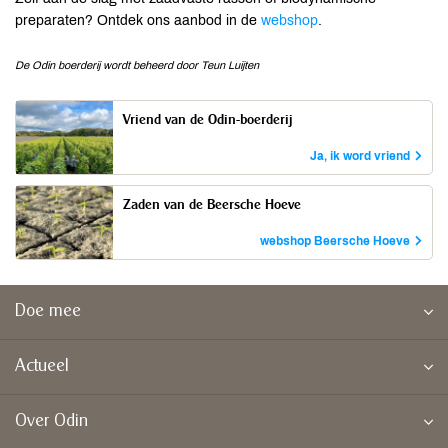
preparaten? Ontdek ons aanbod in de
webshop
.
De Odin boerderij wordt beheerd door Teun Luijten
Vriend van de Odin-boerderij
Door iedere maand € 2 te schenken
Ja, ik word vriend
ondersteun je de Odin boerderij voor langere
tijd.
Zaden van de Beersche Hoeve
Demeter gecertificeerde groenten-, kruiden- en
webshop Beersche Hoeve
bloemenzaden.
Doe mee
Actueel
Over Odin