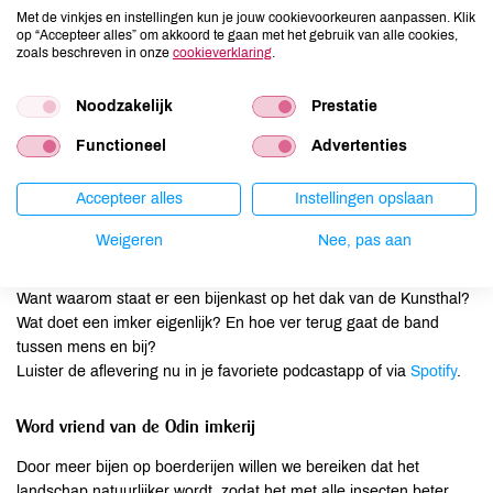
kortingen op producten van De Traay en Bee honest cosmetics.
Met de vinkjes en instellingen kun je jouw cookievoorkeuren aanpassen. Klik
En van elk verkocht product uit het hele assortiment van De Traay
op “Accepteer alles” om akkoord te gaan met het gebruik van alle cookies,
zoals beschreven in onze
cookieverklaring
.
en Bee honest cosmetics doneert De Traay € 0,10 aan de Odin
imkerij. De donaties zetten we in voor onderzoek naar de
natuurwaarden op 2 biodynamische boerderijen waar Odin
Noodzakelijk
Prestatie
bijenvolken staan.
Functioneel
Advertenties
PETcast Kunsthal
Accepteer alles
Instellingen opslaan
In het kader van Meimaand Bijmaand, vertelt onze Odin imker Jos
Weigeren
Nee, pas aan
Willemse in de Kunsthal Rotterdam PETCAST met Dide Vonk
alles over de leefwereld van de bij.
Want waarom staat er een bijenkast op het dak van de Kunsthal?
Wat doet een imker eigenlijk? En hoe ver terug gaat de band
tussen mens en bij?
Luister de aflevering nu in je favoriete podcastapp of via
Spotify
.
Word vriend van de Odin imkerij
Door meer bijen op boerderijen willen we bereiken dat het
landschap natuurlijker wordt, zodat het met alle insecten beter