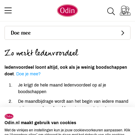
Doe mee
Zo werkt ledenvoordeel
ledenvoordeel loont altijd, ook als je weinig boodschappen
doet
.
Doe je mee?
Je krijgt de hele maand ledenvoordeel op al je
boodschappen
De maandbijdrage wordt aan het begin van iedere maand
geïncasseerd en als saldo op je account gezet
Het ledenvoordeel op iedere inkoop wordt direct verrekend
Odin.nl maakt gebruik van cookies
met je saldo. Staat je saldo op nul dan gaat het
Met de vinkjes en instellingen kun je jouw cookievoorkeuren aanpassen. Klik
ledenvoordeel gewoon door