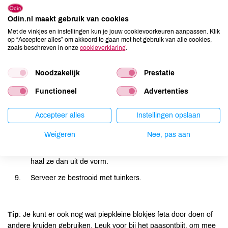
in kleine stukjes.
Odin.nl maakt gebruik van cookies
Klop de eieren los en voeg de kruiden en kaas toe.
Met de vinkjes en instellingen kun je jouw cookievoorkeuren aanpassen. Klik
op “Accepteer alles” om akkoord te gaan met het gebruik van alle cookies,
Fruit de gesneden groente met het karwijzaad kort in de
zoals beschreven in onze
cookieverklaring
.
boter tot de uitjes ietsjes glazig zijn.
Schep de gebakken groente in de holtes van een goed
Noodzakelijk
Prestatie
ingevette muffinvorm, maar houd een paar lepeltjes
achter.
Functioneel
Advertenties
Vul de holtes bij met het ei-mengsel.
Accepteer alles
Instellingen opslaan
Strooi er dan nog de achtergehouden groentes voorzichtig
bovenop.
Weigeren
Nee, pas aan
Zet ongeveer 30 minuten in de oven. Laat afkoelen en
haal ze dan uit de vorm.
Serveer ze bestrooid met tuinkers.
Tip
: Je kunt er ook nog wat piepkleine blokjes feta door doen of
andere kruiden gebruiken. Leuk voor bij het paasontbijt, om mee