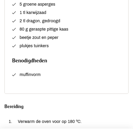
5 groene asperges
1 tl karwijzaad
2 tl dragon, gedroogd
80 g geraspte pittige kaas
beetje zout en peper
plukjes tuinkers
Benodigdheden
muffinvorm
Bereiding
Verwarm de oven voor op 180 ºC.
Maak de bosuitjes, radijsjes en asperges schoon en snijd