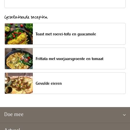
Gerelateerde recepten
Toast met roerei-tofu en guacamole
Frittata met voorjaarsgroente en tomaat
Gevulde eieren
Doe mee