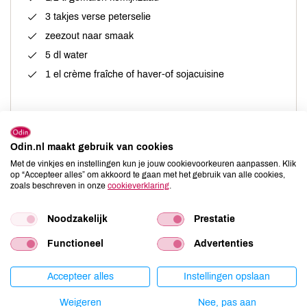
3 takjes verse peterselie
zeezout naar smaak
5 dl water
1 el crème fraîche of haver-of sojacuisine
Blad van de maïskolven halen. Water aan de kook brengen,
Odin.nl maakt gebruik van cookies
maïskolven met draden toevoegen en 20 minuten laten koken.
Met de vinkjes en instellingen kun je jouw cookievoorkeuren aanpassen. Klik
op “Accepteer alles” om akkoord te gaan met het gebruik van alle cookies,
Kolven uit het kookvocht scheppen en laten afkoelen. Draden
zoals beschreven in onze
cookieverklaring
.
verwijderen. Met een puntig mesje 1 rij korrels (overlangs) van de
kolf peuteren. De andere korrels met uw duim van de kolf
Noodzakelijk
Prestatie
drukken. Uien schillen. Onder- en bovenkantje wegsnijden. Ui op
een weggesneden kant neer zetten en halveren. Beide helften
Functioneel
Advertenties
plat op de snijplank leggen en met de lijnen van de ui mee in nog
eens 4 partjes snijden. Uirokken van elkaar duwen en fruiten in
Accepteer alles
Instellingen opslaan
olie op een laag vuur totdat de ui glazig is. Peterselie fijn hakken.
De dunne takjes zijn ook lekker. Maïskorrels, ui, kruiden en crème
Weigeren
Nee, pas aan