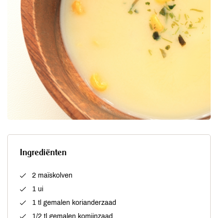
Ingrediënten
2 maïskolven
1 ui
1 tl gemalen korianderzaad
1/2 tl gemalen komijnzaad