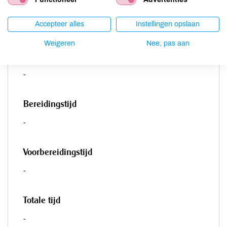
en kruiden toe en meng alles goed door elkaar.
Accepteer alles
Instellingen opslaan
Weigeren
Nee, pas aan
Porties
-
Bereidingstijd
-
Voorbereidingstijd
-
Totale tijd
-