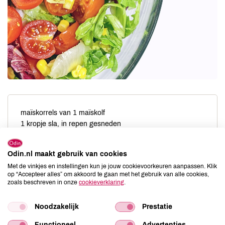
maïskorrels van 1 maïskolf
1 kropje sla, in repen gesneden
3 tomaten, in stukken gesneden
2 el mayonaise
Odin.nl maakt gebruik van cookies
1/2 tl bieslook
Met de vinkjes en instellingen kun je jouw cookievoorkeuren aanpassen. Klik
1/2 tl peterselie
op “Accepteer alles” om akkoord te gaan met het gebruik van alle cookies,
zoals beschreven in onze
cookieverklaring
.
Noodzakelijk
Prestatie
Doe de maïskorrels, sla en tomaten in een kom. Voeg mayonaise
Functioneel
Advertenties