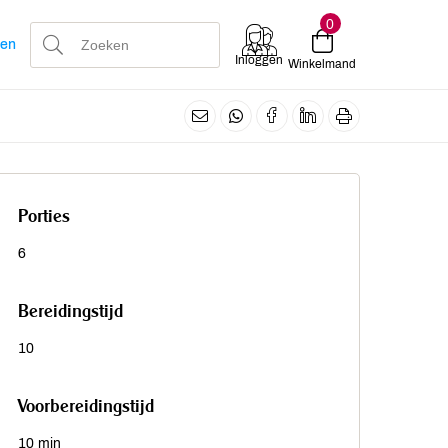
0
len
Inloggen
Winkelmand
Porties
6
Bereidingstijd
10
Voorbereidingstijd
10 min