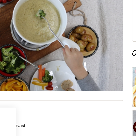
G
eden
n of ovenvast
p