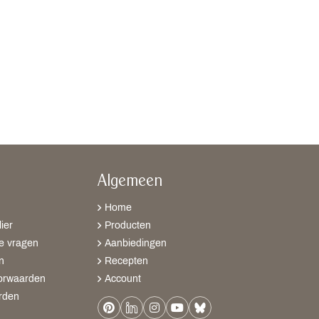
Algemeen
Home
ier
Producten
e vragen
Aanbiedingen
n
Recepten
orwaarden
Account
rden