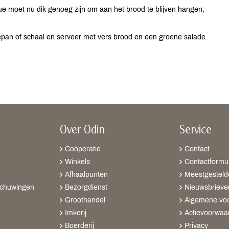
 moet nu dik genoeg zijn om aan het brood te blijven hangen;
pan of schaal en serveer met vers brood en een groene salade.
Over Odin
Service
Coöperatie
Contact
Winkels
Contactformul
Afhaalpunten
Meestgesteld
schuwingen
Bezorgdienst
Nieuwsbrieve
Groothandel
Algemene vo
Imkerij
Actievoorwaa
Boerderij
Privacy