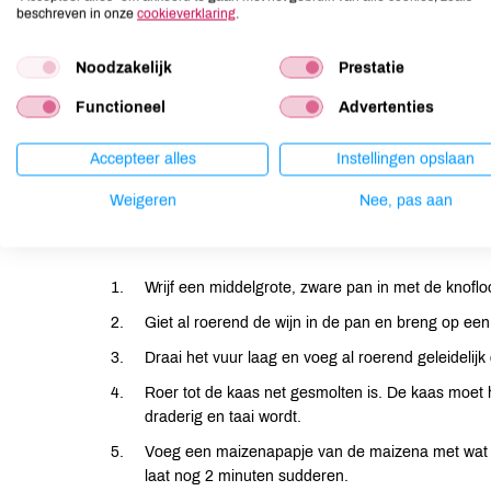
beschreven in onze
cookieverklaring
.
350 g emmentaler
250 ml droge witte wijn
Noodzakelijk
Prestatie
1 el maizena
Functioneel
Advertenties
peper en nootmuskaat naar
smaak
Accepteer alles
Instellingen opslaan
Weigeren
Nee, pas aan
Bereiding
Wrijf een middelgrote, zware pan in met de knoflo
Giet al roerend de wijn in de pan en breng op e
Draai het vuur laag en voeg al roerend geleidelijk
Roer tot de kaas net gesmolten is. De kaas moet 
draderig en taai wordt.
Voeg een maizenapapje van de maizena met wat w
laat nog 2 minuten sudderen.