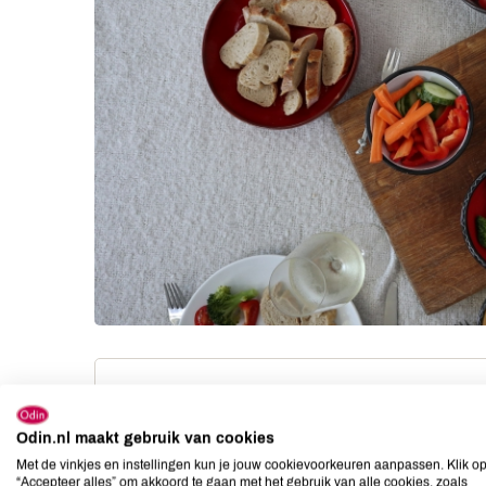
Ingrediënten
Benodigdh
Odin.nl maakt gebruik van cookies
1 teen knoflook
fonduepa
Met de vinkjes en instellingen kun je jouw cookievoorkeuren aanpassen. Klik o
schaaltje
450 g gruyère
“Accepteer alles” om akkoord te gaan met het gebruik van alle cookies, zoals