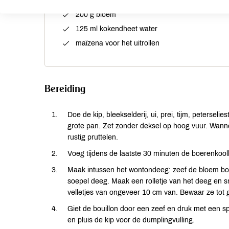
snufje cayennepeper
200 g bloem
125 ml kokendheet water
maïzena voor het uitrollen
Bereiding
Doe de kip, bleekselderij, ui, prei, tijm, peterselie
grote pan. Zet zonder deksel op hoog vuur. Wanneer
rustig pruttelen.
Voeg tijdens de laatste 30 minuten de boerenkool
Maak intussen het wontondeeg: zeef de bloem bo
soepel deeg. Maak een rolletje van het deeg en sni
velletjes van ongeveer 10 cm van. Bewaar ze tot g
Giet de bouillon door een zeef en druk met een sp
en pluis de kip voor de dumplingvulling.