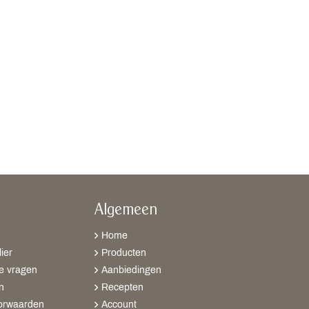
Algemeen
Home
ier
Producten
e vragen
Aanbiedingen
n
Recepten
orwaarden
Account