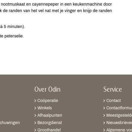
it, nootmuskaat en cayennepeper in een keukenmachine door
ak de randen van het vel nat met je vinger en knijp de randen
à 5 minuten).
e peterselie.
Over Odin
Service
Coöperatie
Contact
Winkels
Contactformul
Afhaalpunten
Meestgesteld
schuwingen
Bezorgdienst
Nieuwsbrieve
Groothandel
Algemene vo