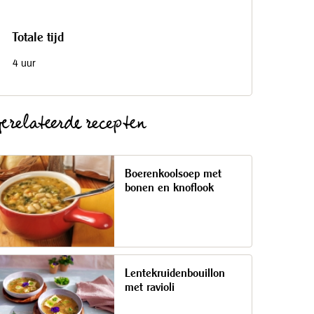
Totale tijd
4 uur
erelateerde recepten
Boerenkoolsoep met
bonen en knoflook
Lentekruidenbouillon
met ravioli