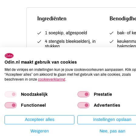
Ingrediënten
Benodigdh
1 soepkip, afgespoeld
bak- of k
4 stengels bleekselderij, in
keukenma
stukken
hakmole
2 uien, grof gesnipperd
Odin.nl maakt gebruik van cookies
1 grote prei, grof gesnipperd
Met de vinkjes en instellingen kun je jouw cookievoorkeuren aanpassen. Klik o
4 takjes tijm
“Accepteer alles” om akkoord te gaan met het gebruik van alle cookies, zoals
beschreven in onze
cookieverklaring
.
1 bos peterselie, stengels en
blaadjes apart
4 laurierblaadjes
Noodzakelijk
Prestatie
100 g gerookt ontbijtspek
Functioneel
Advertenties
250 g boerenkoolbladeren
1 eiwit
Accepteer alles
Instellingen opslaan
snufje nootmuskaat
Weigeren
Nee, pas aan