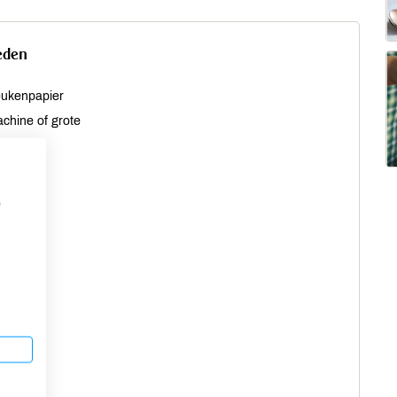
eden
eukenpapier
chine of grote
n
p