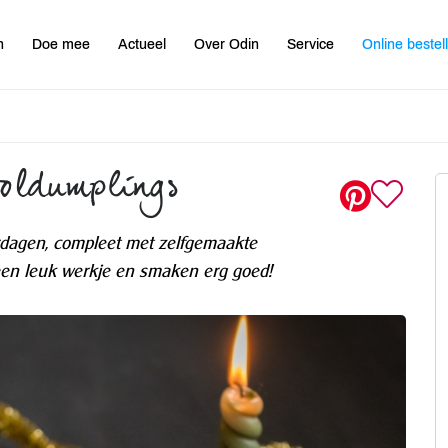
n
Doe mee
Actueel
Over Odin
Service
Online bestel
ooldumplings
rdagen, compleet met zelfgemaakte
een leuk werkje en smaken erg goed!