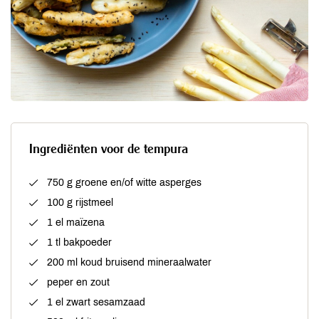
Ingrediënten voor de tempura
750 g groene en/of witte asperges
100 g rijstmeel
1 el maïzena
1 tl bakpoeder
200 ml koud bruisend mineraalwater
peper en zout
1 el zwart sesamzaad