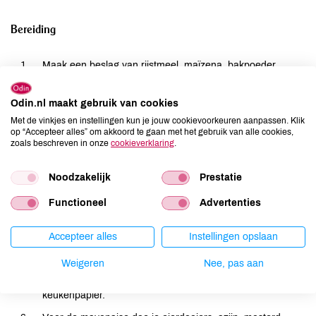
Bereiding
Maak een beslag van rijstmeel, maïzena, bakpoeder,
mineraalwater en een snuf zout en peper. Roer de
sesamzaadjes erdoor.
Odin.nl maakt gebruik van cookies
Schil de witte asperges en snij het houtige deel goed weg.
Met de vinkjes en instellingen kun je jouw cookievoorkeuren aanpassen. Klik
op “Accepteer alles” om akkoord te gaan met het gebruik van alle cookies,
Snij dikke exemplaren in de lengte doormidden. Groene
zoals beschreven in onze
cookieverklaring
.
asperges hoef je niet te schillen, maar ook hiervan kun je
beter het onderste stuk verwijderen.
Noodzakelijk
Prestatie
Verhit de frituurolie voor de tempura in een kleine wok of
Functioneel
Advertenties
kookpan tot een druppel beslag erin gaat sissen.
Zet een bord met keukenpapier klaar om de tempura
Accepteer alles
Instellingen opslaan
daarop uit te laten lekken.
Weigeren
Nee, pas aan
Haal de asperges door het beslag en frituur ze per 4 stuks
goudbruin in de hete olie. Laat uitlekken op het
keukenpapier.