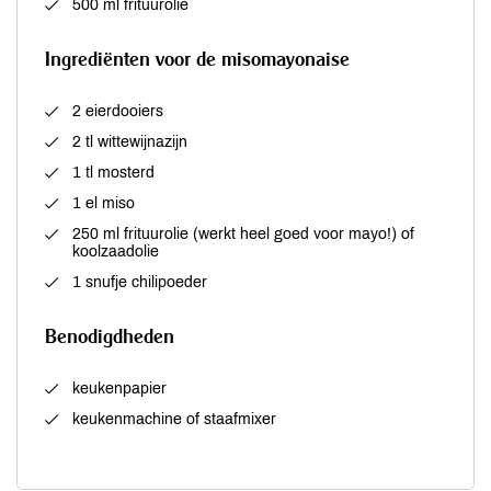
500 ml frituurolie
Ingrediënten voor de misomayonaise
2 eierdooiers
2 tl wittewijnazijn
1 tl mosterd
1 el miso
250 ml frituurolie (werkt heel goed voor mayo!) of
koolzaadolie
1 snufje chilipoeder
Benodigdheden
keukenpapier
keukenmachine of staafmixer