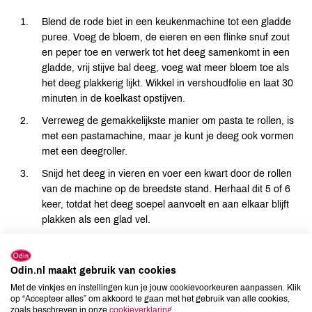
Blend de rode biet in een keukenmachine tot een gladde
puree. Voeg de bloem, de eieren en een flinke snuf zout
en peper toe en verwerk tot het deeg samenkomt in een
gladde, vrij stijve bal deeg, voeg wat meer bloem toe als
het deeg plakkerig lijkt. Wikkel in vershoudfolie en laat 30
minuten in de koelkast opstijven.
Verreweg de gemakkelijkste manier om pasta te rollen, is
met een pastamachine, maar je kunt je deeg ook vormen
met een deegroller.
Snijd het deeg in vieren en voer een kwart door de rollen
van de machine op de breedste stand. Herhaal dit 5 of 6
keer, totdat het deeg soepel aanvoelt en aan elkaar blijft
plakken als een glad vel.
Begin met het verkleinen van de rolbreedte elke keer dat u
de pasta door de machine haalt, en voeg opnieuw meer
Odin.nl maakt gebruik van cookies
bloem toe als u denkt dat dit nodig is.
Met de vinkjes en instellingen kun je jouw cookievoorkeuren aanpassen. Klik
Neem de pastalinten en leg ze op een luchtig hoopje, of
op “Accepteer alles” om akkoord te gaan met het gebruik van alle cookies,
hang ze op aan rekje. Herhaal het rol- en snijproces met
zoals beschreven in onze
cookieverklaring
.