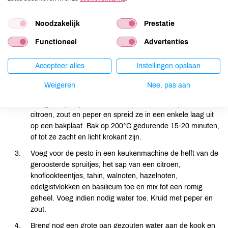
de rest van het deeg tot je een mooie berg tagliatelle hebt.
Op dit punt kun je de pasta een paar uur koelen tot je klaar
Noodzakelijk
Prestatie
bent om te eten.
Functioneel
Advertenties
Rest van het recept
Accepteer alles
Instellingen opslaan
Begin met het bereiden van je groenten. Snijd de ui in
Weigeren
Nee, pas aan
dunne plakjes en snij de spruitjes in vieren.
Meng de spruitjes met knoflookpoeder, het sap van een
citroen, zout en peper en spreid ze in een enkele laag uit
op een bakplaat. Bak op 200°C gedurende 15-20 minuten,
of tot ze zacht en licht krokant zijn.
Voeg voor de pesto in een keukenmachine de helft van de
geroosterde spruitjes, het sap van een citroen,
knoflookteentjes, tahin, walnoten, hazelnoten,
edelgistvlokken en basilicum toe en mix tot een romig
geheel. Voeg indien nodig water toe. Kruid met peper en
zout.
Breng nog een grote pan gezouten water aan de kook en