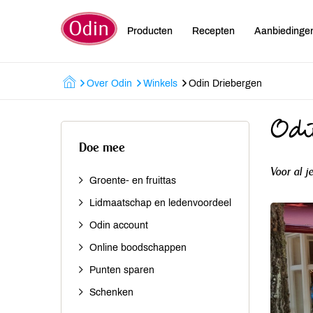
Producten
Recepten
Aanbiedinge
Over Odin
Winkels
Odin Driebergen
Odi
Doe mee
Voor al j
Groente- en fruittas
Lidmaatschap en ledenvoordeel
Odin account
Online boodschappen
Punten sparen
Schenken