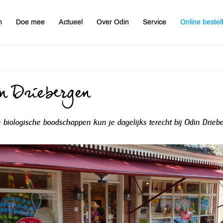
n
Doe mee
Actueel
Over Odin
Service
Online bestel
n Driebergen
e biologische boodschappen kun je dagelijks terecht bij Odin Drieb