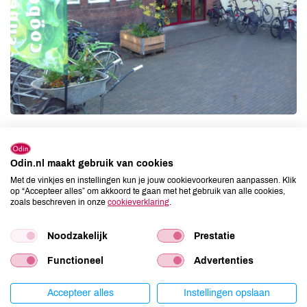
Odin.nl maakt gebruik van cookies
Contact gegevens
Met de vinkjes en instellingen kun je jouw cookievoorkeuren aanpassen. Klik
op “Accepteer alles” om akkoord te gaan met het gebruik van alle cookies,
Spijkerlaan 43
zoals beschreven in onze
cookieverklaring
.
6828 EB Arnhem
Tel:
026 35 11 561
Noodzakelijk
Prestatie
Functioneel
Advertenties
Openingstijden
Woensdag
08:00 - 19:00
Accepteer alles
Instellingen opslaan