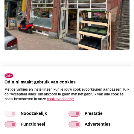
Contact gegevens
Odin.nl maakt gebruik van cookies
Fahrenheitstraat 656
Met de vinkjes en instellingen kun je jouw cookievoorkeuren aanpassen. Klik
op “Accepteer alles” om akkoord te gaan met het gebruik van alle cookies,
2561DL Den Haag
zoals beschreven in onze
cookieverklaring
.
Tel:
070-2177063
Noodzakelijk
Prestatie
Openingstijden
Functioneel
Advertenties
Maandag
08:30 - 19:00