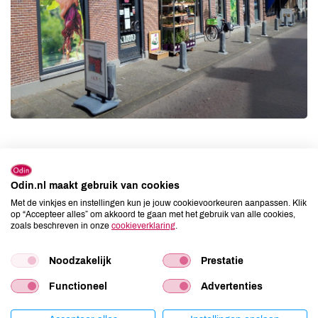
Contact gegevens
Odin.nl maakt gebruik van cookies
Met de vinkjes en instellingen kun je jouw cookievoorkeuren aanpassen. Klik
Nieuwstraat 3
op “Accepteer alles” om akkoord te gaan met het gebruik van alle cookies,
3441 EA Woerden
zoals beschreven in onze
cookieverklaring
.
Tel:
0348-418882
Noodzakelijk
Prestatie
Openingstijden
Functioneel
Advertenties
Maandag
09:00 - 18:00