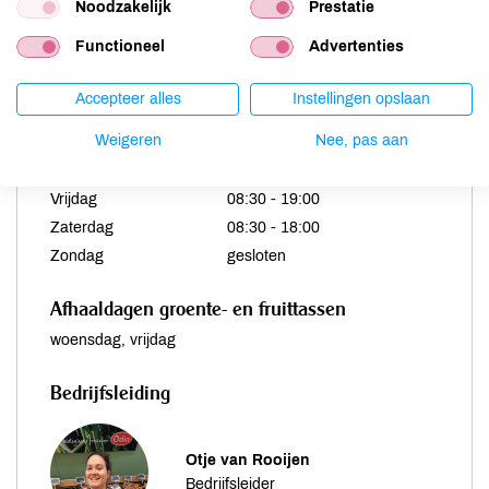
Noodzakelijk
Prestatie
Openingstijden
Functioneel
Advertenties
Maandag
08:30 - 18:00
Accepteer alles
Instellingen opslaan
Dinsdag
08:30 - 18:00
Weigeren
Nee, pas aan
Woensdag
08:30 - 18:00
Donderdag
08:30 - 18:00
Vrijdag
08:30 - 19:00
Zaterdag
08:30 - 18:00
Zondag
gesloten
Afhaaldagen groente- en fruittassen
woensdag, vrijdag
Bedrijfsleiding
Otje van Rooijen
Bedrijfsleider