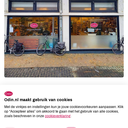
Odin.nl maakt gebruik van cookies
Contact gegevens
Met de vinkjes en instellingen kun je jouw cookievoorkeuren aanpassen. Klik
op “Accepteer alles” om akkoord te gaan met het gebruik van alle cookies,
Houtkampstraat 58
zoals beschreven in onze
cookieverklaring
.
7001 EC Doetinchem
Tel:
0314-343928