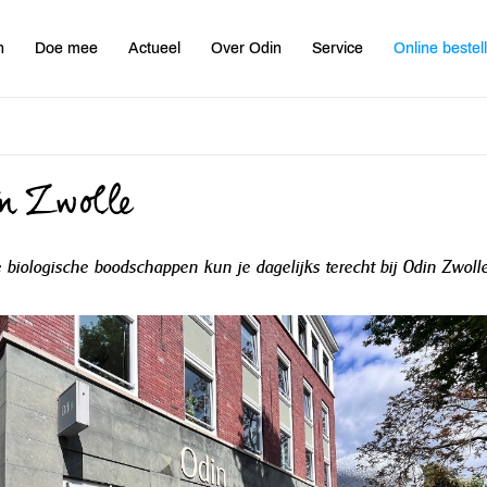
n
Doe mee
Actueel
Over Odin
Service
Online bestel
n Zwolle
e biologische boodschappen kun je dagelijks terecht bij Odin Zwolle