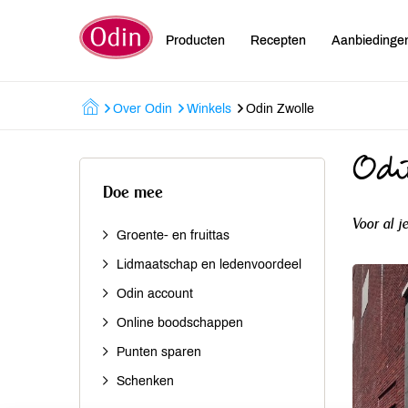
Producten
Recepten
Aanbiedinge
Over Odin
Winkels
Odin Zwolle
Odi
Doe mee
Voor al j
Groente- en fruittas
Lidmaatschap en ledenvoordeel
Odin account
Online boodschappen
Punten sparen
Schenken