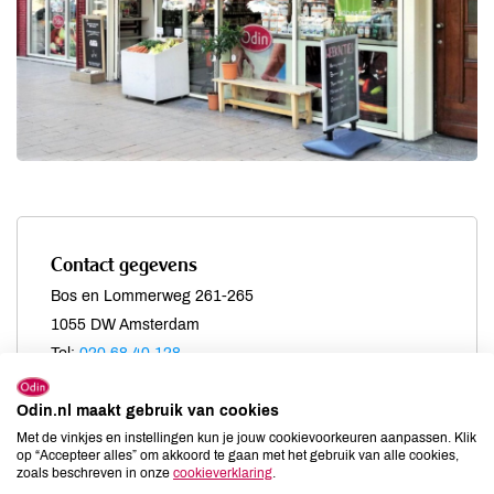
Contact gegevens
Bos en Lommerweg 261-265
1055 DW Amsterdam
Tel:
020 68 40 128
Openingstijden
Odin.nl maakt gebruik van cookies
Met de vinkjes en instellingen kun je jouw cookievoorkeuren aanpassen. Klik
maandag
08:30 - 19:00
op “Accepteer alles” om akkoord te gaan met het gebruik van alle cookies,
dinsdag
08:30 - 19:00
zoals beschreven in onze
cookieverklaring
.