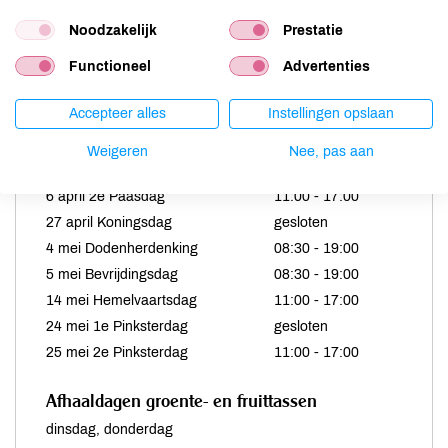
woensdag
08:30 - 19:00
Noodzakelijk
Prestatie
donderdag
08:30 - 19:00
vrijdag
08:30 - 19:00
Functioneel
Advertenties
zaterdag
08:30 - 18:00
Accepteer alles
Instellingen opslaan
Bijzondere dagen
Weigeren
Nee, pas aan
5 april 1e Paasdag
gesloten
6 april 2e Paasdag
11:00 - 17:00
27 april Koningsdag
gesloten
4 mei Dodenherdenking
08:30 - 19:00
5 mei Bevrijdingsdag
08:30 - 19:00
14 mei Hemelvaartsdag
11:00 - 17:00
24 mei 1e Pinksterdag
gesloten
25 mei 2e Pinksterdag
11:00 - 17:00
Afhaaldagen groente- en fruittassen
dinsdag, donderdag