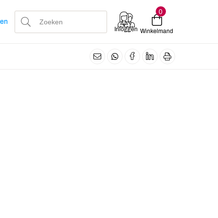
0
len
Inloggen
Winkelmand