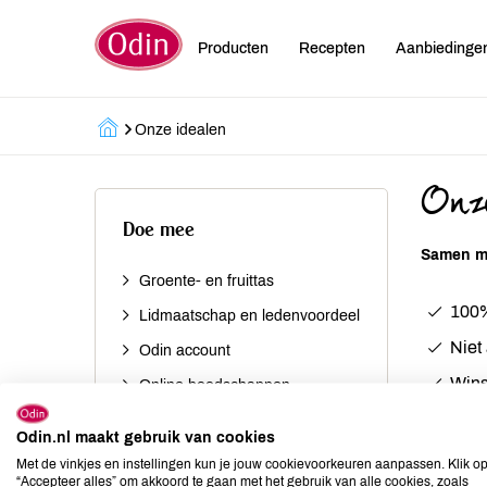
Producten
Recepten
Aanbiedinge
Onze idealen
Onze
Doe mee
Samen ma
Groente- en fruittas
100%
Lidmaatschap en ledenvoordeel
Niet
Odin account
Wins
Online boodschappen
Een 
Punten sparen
Odin.nl maakt gebruik van cookies
Eerli
Schenken
Met de vinkjes en instellingen kun je jouw cookievoorkeuren aanpassen. Klik o
“Accepteer alles” om akkoord te gaan met het gebruik van alle cookies, zoals