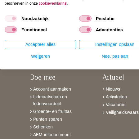
Klan
beschreven in onze
cookieverklaring
.
Mede
Noodzakelijk
Prestatie
Meer info
Functioneel
Advertenties
Accepteer alles
Instellingen opslaan
Weigeren
Nee, pas aan
Doe mee
Actueel
Account aanmaken
Nieuws
Lidmaatschap en
Activiteiten
ledenvoordeel
Vacatures
Groente- en fruittas
Veiligheidswaar
Punten sparen
Schenken
AFM-infodocument