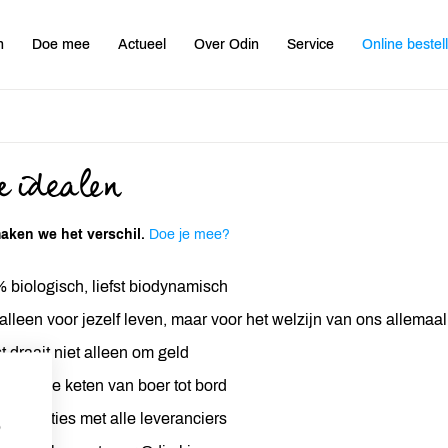
n
Doe mee
Actueel
Over Odin
Service
Online bestel
 idealen
ken we het verschil.
Doe je mee?
 biologisch, liefst biodynamisch
 alleen voor jezelf leven, maar voor het welzijn van ons allemaal
t draait niet alleen om geld
gezonde keten van boer tot bord
jke relaties met alle leveranciers
p