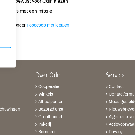
ten die bewust voor Odin kiezen
werkers met een missie
 vind je onder
Foodcoop met idealen
.
Over Odin
Service
Coöperatie
Contact
Winkels
Contactformul
Afhaalpunten
Meestgesteld
schuwingen
Bezorgdienst
Nieuwsbrieve
Groothandel
Algemene vo
Imkerij
Actievoorwaa
Boerderij
Privacy