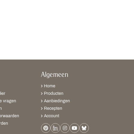
Algemeen
Home
ier
Producten
e vragen
Aanbiedingen
n
Recepten
orwaarden
Account
rden