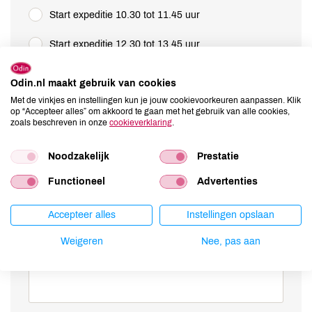
Start expeditie 10.30 tot 11.45 uur
Start expeditie 12.30 tot 13.45 uur
Onze Open Instuif is de plek om mensen te ontmoeten,
Odin.nl maakt gebruik van cookies
samen te komen, om te leren, te creëren en plezier te
Met de vinkjes en instellingen kun je jouw cookievoorkeuren aanpassen. Klik
hebben. Ga in gesprek met de boer en Odin-imker Bas
op “Accepteer alles” om akkoord te gaan met het gebruik van alle cookies,
Strijker. Wat wil jij weten over de bijen en biodynamische
zoals beschreven in onze
cookieverklaring
.
imkeren en boeren?
Noodzakelijk
Prestatie
Functioneel
Advertenties
Accepteer alles
Instellingen opslaan
Weigeren
Nee, pas aan