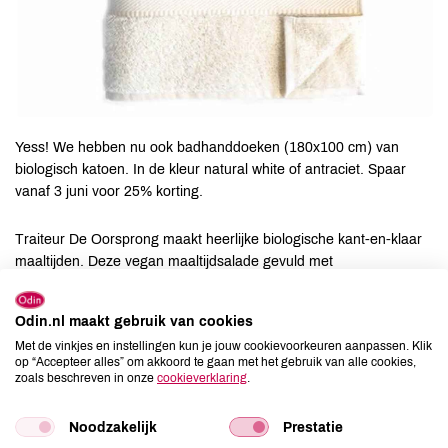
Yess! We hebben nu ook badhanddoeken (180x100 cm) van
biologisch katoen. In de kleur natural white of antraciet. Spaar
vanaf 3 juni voor 25% korting.
Traiteur De Oorsprong maakt heerlijke biologische kant-en-klaar
maaltijden. Deze vegan maaltijdsalade gevuld met
seizoensgroenten en gekruide kikkererwtjes is ideaal voor
onderweg!
Odin.nl maakt gebruik van cookies
Met de vinkjes en instellingen kun je jouw cookievoorkeuren aanpassen. Klik
Bekijk alle nieuwe producten
op “Accepteer alles” om akkoord te gaan met het gebruik van alle cookies,
zoals beschreven in onze
cookieverklaring
.
Noodzakelijk
Prestatie
Datum