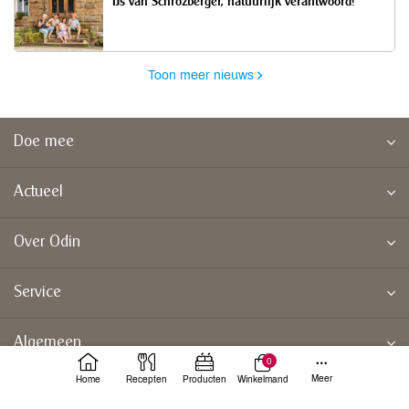
IJs van Schrozberger, natuurlijk verantwoord!
Toon meer nieuws
Doe mee
Actueel
Over Odin
Service
Algemeen
0
Meer
Home
Recepten
Producten
Winkelmand