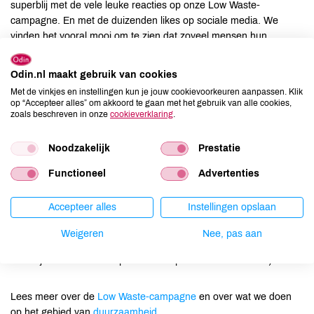
superblij met de vele leuke reacties op onze Low Waste-
campagne. En met de duizenden likes op sociale media. We
vinden het vooral mooi om te zien dat zoveel mensen hun
levensmiddelen in herbruikbare verpakkingen meenemen."
Odin.nl maakt gebruik van cookies
Tijdens de Low Waste-campagne kan iedereen sparen voor
Met de vinkjes en instellingen kun je jouw cookievoorkeuren aanpassen. Klik
korting op Low Waste-producten. Mensen die lid worden van
op “Accepteer alles” om akkoord te gaan met het gebruik van alle cookies,
zoals beschreven in onze
cookieverklaring
.
Coöperatie Odin krijgen een Low Waste Bag cadeau. Dit is een
retro boodschappennetje gevuld met Low Waste-producten als
waxwraps, biokatoenen zakjes en een bamboe beker.
Noodzakelijk
Prestatie
Functioneel
Advertenties
Sinds de start van de campagne op 4 februari, zijn er 128
mensen lid geworden van onze coöperatie (nu al meer dan 8.300
Accepteer alles
Instellingen opslaan
leden!) en zijn er meer dan 1.000 Low Waste-producten
verkocht. De campagne loopt nog tot 24 maart 2019.
Weigeren
Nee, pas aan
Wat is jouw Low Waste tip? Deel 'm op social #LowWaste :)
Lees meer over de
Low Waste-campagne
en over wat we doen
op het gebied van
duurzaamheid
.