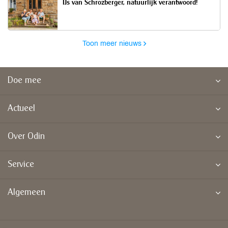
IJs van Schrozberger, natuurlijk verantwoord!
Toon meer nieuws
Doe mee
Actueel
Over Odin
Service
Algemeen