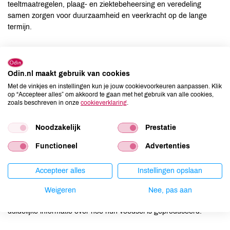
teeltmaatregelen, plaag- en ziektebeheersing en veredeling
samen zorgen voor duurzaamheid en veerkracht op de lange
termijn.
Biologische ondernemers uit de hele keten zetten zich daarom in
om NGT's uit het biologische productieproces te houden.
Odin.nl maakt gebruik van cookies
Met de vinkjes en instellingen kun je jouw cookievoorkeuren aanpassen. Klik
''Het 100% betrouwbaar houden van de biologische
op “Accepteer alles” om akkoord te gaan met het gebruik van alle cookies,
productiemethode die Europawijd is vastgelegd, is key voor
zoals beschreven in onze
cookieverklaring
.
iedereen'' aldus Jan Groen (BioNederland).
Noodzakelijk
Prestatie
Patenten en andere gevolgen
Functioneel
Advertenties
De deregulering van NGT's heeft gevolgen voor consumenten,
boeren en de bredere voedselketen. Consumenten verliezen het
Accepteer alles
Instellingen opslaan
recht op transparantie: de etiketteringsplicht vervalt, waardoor
genetische modificatie onzichtbaar wordt, ondanks het feit dat
Weigeren
Nee, pas aan
een grote meerderheid van Europeanen waarde hecht aan
duidelijke informatie over hoe hun voedsel is geproduceerd.