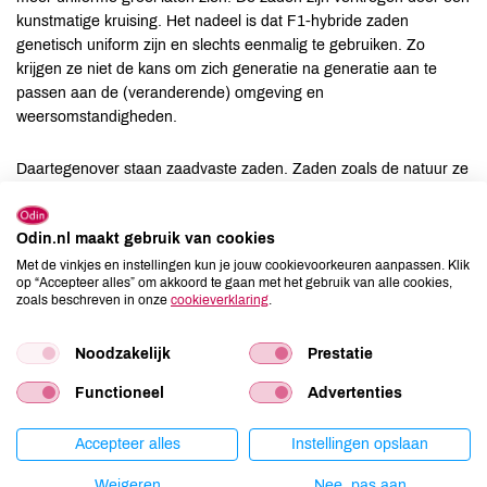
kunstmatige kruising. Het nadeel is dat F1-hybride zaden
genetisch uniform zijn en slechts eenmalig te gebruiken. Zo
krijgen ze niet de kans om zich generatie na generatie aan te
passen aan de (veranderende) omgeving en
weersomstandigheden.
Daartegenover staan zaadvaste zaden. Zaden zoals de natuur ze
heeft bedoeld. Elk jaar groeien er nieuwe planten uit: gemengde
populaties met een genetische diversiteit. Dat zorgt voor
Odin.nl maakt gebruik van cookies
veerkracht: als sommige planten in een zonovergoten jaar falen,
kunnen anderen met een ander set genetische eigenschappen
Met de vinkjes en instellingen kun je jouw cookievoorkeuren aanpassen. Klik
op “Accepteer alles” om akkoord te gaan met het gebruik van alle cookies,
nog steeds produceren.
zoals beschreven in onze
cookieverklaring
.
Oproep
Noodzakelijk
Prestatie
Caring Farmers
,
Stichting Zaadgoed
en
De Zaderij
vinden het
Functioneel
Advertenties
belangrijk dat zaadvaste zaden meer aandacht krijgen en niet
verloren gaan. Daarom zetten ze zich samen in voor de
Accepteer alles
Instellingen opslaan
campagne Levende Zadenbank, waar o.a. de jaarlijkse cursus
zaadteelt zaadvaste rassen uit is voortgekomen.
Weigeren
Nee, pas aan