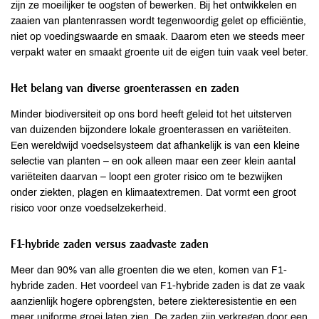
zijn ze moeilijker te oogsten of bewerken. Bij het ontwikkelen en
zaaien van plantenrassen wordt tegenwoordig gelet op efficiëntie,
niet op voedingswaarde en smaak. Daarom eten we steeds meer
verpakt water en smaakt groente uit de eigen tuin vaak veel beter.
Het belang van diverse groenterassen en zaden
Minder biodiversiteit op ons bord heeft geleid tot het uitsterven
van duizenden bijzondere lokale groenterassen en variëteiten.
Een wereldwijd voedselsysteem dat afhankelijk is van een kleine
selectie van planten – en ook alleen maar een zeer klein aantal
variëteiten daarvan – loopt een groter risico om te bezwijken
onder ziekten, plagen en klimaatextremen. Dat vormt een groot
risico voor onze voedselzekerheid.
F1-hybride zaden versus zaadvaste zaden
Meer dan 90% van alle groenten die we eten, komen van F1-
hybride zaden. Het voordeel van F1-hybride zaden is dat ze vaak
aanzienlijk hogere opbrengsten, betere ziekteresistentie en een
meer uniforme groei laten zien. De zaden zijn verkregen door een