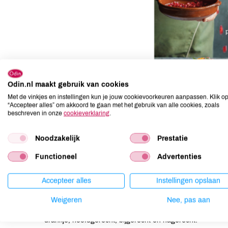
Odin.nl maakt gebruik van cookies
Met de vinkjes en instellingen kun je jouw cookievoorkeuren aanpassen. Klik o
“Accepteer alles” om akkoord te gaan met het gebruik van alle cookies, zoals
beschreven in onze
cookieverklaring
.
Noodzakelijk
Prestatie
Functioneel
Advertenties
Alle recepten zijn bedacht door onze eigen Janneke en Mi
Accepteer alles
Instellingen opslaan
iemand moet het doen) en kunnen je vertellen dat jouw 
succes wordt! Of je nou de verrassende worteltartaar ma
Weigeren
Nee, pas aan
showstopper, mandarijnenpavola. Of zelfs een volledig kers
drankje, hoofdgerecht, bijgerecht en nagerecht.