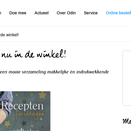
n
Doe mee
Actueel
Over Odin
Service
Online bestel
 de winkel!
 nu in de winkel!
t een mooie verzameling makkelijke én indrukwekkende
Me