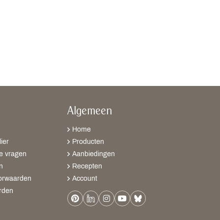
Algemeen
Home
ier
Producten
e vragen
Aanbiedingen
n
Recepten
orwaarden
Account
rden