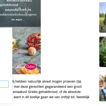
p
rjam. Wij hebben natuurlijk alvast mogen proeven (tja,
kerstdiner met deze gerechten gegarandeerd een groot
akt, een smaakvol Grieks gehaktbrood, of de absolute
tdiner, want in dit boekje gaan we van ontbijt tot, feestelijk