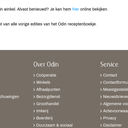
din winkel. Alvast benieuwd? Je kan hem
hier
online bekijken.
t van alle vorige edities van het Odin receptenboekje.
Over Odin
Service
Coöperatie
Contact
Winkels
Contactformul
Afhaalpunten
Meestgesteld
schuwingen
Bezorgdienst
Nieuwsbrieve
Groothandel
Algemene vo
Imkerij
Actievoorwaa
Boerderij
Privacy
Duurzaam & sociaal
Disclaimer