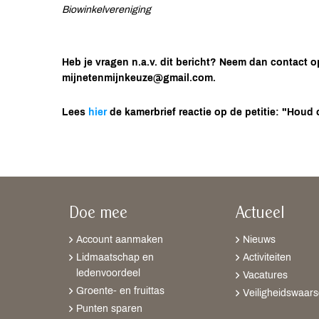
Biowinkelvereniging
Heb je vragen n.a.v. dit bericht? Neem dan contact o
mijnetenmijnkeuze@gmail.com.
Lees
hier
de kamerbrief reactie op de petitie: "Houd
Doe mee
Actueel
Account aanmaken
Nieuws
Lidmaatschap en
Activiteiten
ledenvoordeel
Vacatures
Groente- en fruittas
Veiligheidswaar
Punten sparen