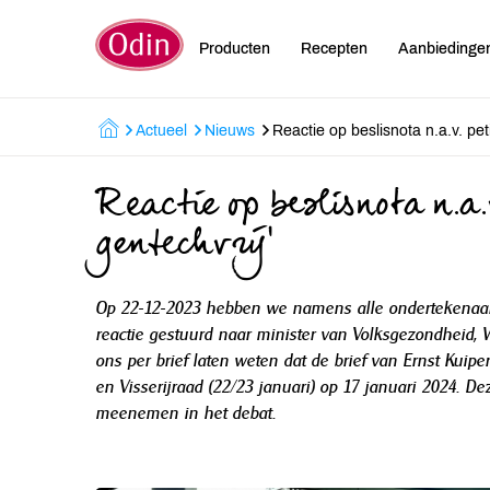
Producten
Recepten
Aanbiedinge
Actueel
Nieuws
Reactie op beslisnota n.a.v. pet
Reactie op beslisnota n.a.
gentechvrij'
Op 22-12-2023 hebben we namens alle ondertekenaars
reactie gestuurd naar minister van Volksgezondheid, 
ons per brief laten weten dat de brief van Ernst Kui
en Visserijraad (22/23 januari) op 17 januari 2024. D
meenemen in het debat.