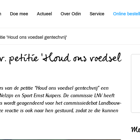
n
Doe mee
Actueel
Over Odin
Service
Online bestel
itie 'Houd ons voedsel gentechvrij'
v. petitie 'Houd ons voedsel
 van de petitie “Houd ons voedsel gentechvrij” een
Welzijn en Sport Ernst Kuipers. De commissie LNV heeft
pers wordt geagendeerd voor het commissiedebat Landbouw-
eze reactie is ook naar hen gestuurd, zodat ze die kunnen
Me