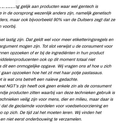
veredeling gelijk aan producten waar wel gentech is
e in de oorsprong wezenlijk anders zijn, namelijk genetisch
ers, maar ook bijvoorbeeld 90% van de Duitsers zegt dat ze
 voorbij.
t lastig zijn. Dat geldt wel voor meer etiketteringsregels en
gument mogen zijn. Tot slot verwijst u de consument voor
nen opzoeken of er bij de ingrediënten in hun product
smiddelenproducenten ook op dit moment totaal niet
s dit een onmogelijke opgave. Wij vragen ons af hoe u zich
 gaan opzoeken hoe het zit met haar potje pastasaus.
ket is wat ons betreft een naïeve gedachte.
wat NGT’s zijn heeft ook geen enkele zin als de consument
ndje producten zitten waarbij van deze technieken gebruik is
hnieken veilig zijn voor mens, dier en milieu, maar daar is
it dat de geclaimde voordelen voor voedselvoorziening en
o op zich. De tijd zal het moeten leren. Wij vinden het
en niet eerst onderbouwing te verzamelen.