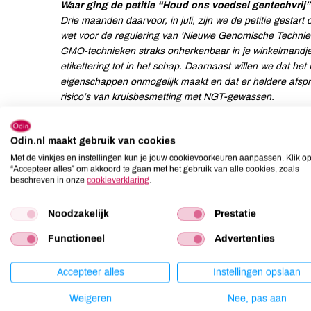
Waar ging de petitie “Houd ons voedsel gentechvrij”
Drie maanden daarvoor, in juli, zijn we de petitie gest
wet voor de regulering van ‘Nieuwe Genomische Techniek
GMO-technieken straks onherkenbaar in je winkelmandje
etikettering tot in het schap. Daarnaast willen we dat he
eigenschappen onmogelijk maakt en dat er heldere afs
risico’s van kruisbesmetting met NGT-gewassen.
Gentech-regelgeving: wat is nu eigenlijk belastend 
Odin.nl maakt gebruik van cookies
In uw reactie geeft u aan dat de huidige regelgeving vero
voor gebruikers zoals onderzoekers en ontwikkelaars va
Met de vinkjes en instellingen kun je jouw cookievoorkeuren aanpassen. Klik o
“Accepteer alles” om akkoord te gaan met het gebruik van alle cookies, zoals
brengen van NGT-planten in Europa is gestokt. U geeft ve
beschreven in onze
cookieverklaring
.
groot gedeelte in lijn is met de positie van Nederland op 
Interessant is, dat u daarbij geen rekening houdt met het 
Noodzakelijk
Prestatie
ervaren door Nederlandse consumenten, telers en veredela
alle gen-technieken. Met hen wordt in het voorstel zoals
Functioneel
Advertenties
Consument mag het zelf uitzoeken
Accepteer alles
Instellingen opslaan
Uit uw reactie mogen wij afleiden dat het kabinet, net al
van transparante en objectieve informatievoorziening ric
Weigeren
Nee, pas aan
vermelding op het etiket niet nodig vindt.