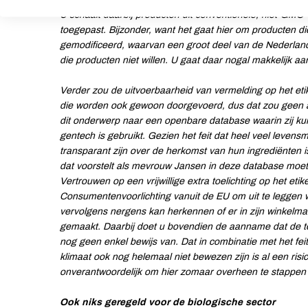
U schaalt daarbij producten uit conventionele, niet-GMO 
toegepast. Bijzonder, want het gaat hier om producten di
gemodificeerd, waarvan een groot deel van de Nederland
die producten niet willen. U gaat daar nogal makkelijk aan
Verder zou de uitvoerbaarheid van vermelding op het etike
die worden ook gewoon doorgevoerd, dus dat zou geen ar
dit onderwerp naar een openbare database waarin zij kun
gentech is gebruikt. Gezien het feit dat heel veel leven
transparant zijn over de herkomst van hun ingrediënten i
dat voorstelt als mevrouw Jansen in deze database moet
Vertrouwen op een vrijwillige extra toelichting op het eti
Consumentenvoorlichting vanuit de EU om uit te leggen 
vervolgens nergens kan herkennen of er in zijn winkelma
gemaakt. Daarbij doet u bovendien de aanname dat de tec
nog geen enkel bewijs van. Dat in combinatie met het fe
klimaat ook nog helemaal niet bewezen zijn is al een risic
onverantwoordelijk om hier zomaar overheen te stappen 
Ook niks geregeld voor de biologische sector