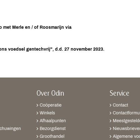
p met Merle en / of Roosmarijn via
 ons voedsel gentechvrij", d.d. 27 november 2023.
Over Odin
Service
Coöperatie
Contact
Winkels
Contactformul
Afhaalpunten
Meestgesteld
schuwingen
Bezorgdienst
Nieuwsbrieve
Groothandel
Algemene vo