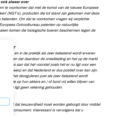
 ook alweer over
art om te voorkomen dat met de komst van de nieuwe Europese
en’ (NGT’s), producten die tot stand zijn gekomen met deze
 belanden. Om dat te voorkomen vragen wij verplichte
t Europees Octrooibureau patenten op natuurlijke
praken komen die biologische boeren beschermen tegen de
voor wie?
uderd is en in de praktijk als zeer belastend wordt ervaren
n zaden en dat daardoor de ontwikkeling en het op de markt
p
rvolgens aan dat het voorstel zoals het er nu ligt voor een
dit onderwerp en dat Nederland er dus positief over kan zijn.
feit dat het dereguleren juist als zeer belastend wordt
ars die op hun akkers en / of bord vrij willen blijven van
 het er nu ligt geen rekening gehouden.
s wij, vindt dat keuzevrijheid moet worden geborgd door middel
hting de consument. Interessant is vervolgens dat u