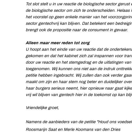
Tot slot stelt u in uw reactie de biologische sector geru
de biologische sector om zich te onderscheiden. Helaas i
het voorstel op geen enkele manier van het voorzorgprinc
sector gentechvrij kan blijven. Dat betekent een bedreigi
brengt ook de propositie naar de consument in gevaar.
Alleen maar meer reden tot zorg
U hoopt aan het einde van uw reactie dat de ondertekenaa
gekomen en dat het kabinet zich zal inspannen voor tran
door uw reactie en het stemgedrag en de uitlatingen va
toegenomen. Wij kunnen ons niet aan de indruk onttrekke
petitie hebben ingebracht. Wij zullen dan ook verder gaan
maakt om zijn en haar stem nog beter en duidelijker ove
haar burgers serieus neemt, hier opnieuw naar gaat kijk
vrij wil blijven van gentech hier in de toekomst op kan bl
Vriendelijke groet,
Namens de aanbieders van de petitie "Houd ons voedsel 
Roosmarijn Saat en Merle Koomans van den Dries