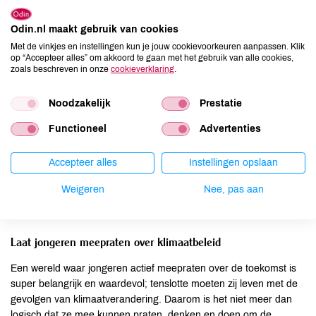
voedselverspilling aan te pakken maken we een positieve impact
op het klimaat.”
Odin.nl maakt gebruik van cookies
Met de vinkjes en instellingen kun je jouw cookievoorkeuren aanpassen. Klik
Werkelijke prijs van producten inzichtelijk
op “Accepteer alles” om akkoord te gaan met het gebruik van alle cookies,
zoals beschreven in onze
cookieverklaring
.
Ook True Pricing is meegenomen in de visie van de JKB. Hierbij
worden alle verborgen kosten van producten meegerekend in de
Noodzakelijk
Prestatie
prijs, zoals milieuschade en sociale kosten. “Met het laten zien
Functioneel
Advertenties
van negatieve bijeffecten zien we de impact die ieder product
maakt op het milieu. Volgens ons zou in 2040 bij alle producten
de werkelijke prijs inzichtelijk moeten zijn. Alleen dan worden
Accepteer alles
Instellingen opslaan
mensen zich bewust van de invloed die iedere aankoop heeft en
Weigeren
Nee, pas aan
welke prijs we uiteindelijk betalen als maatschappij. Maar dit
vraagt wel wat, de overheid moet hier echt een rol in spelen.”
Laat jongeren meepraten over klimaatbeleid
Een wereld waar jongeren actief meepraten over de toekomst is
super belangrijk en waardevol; tenslotte moeten zij leven met de
gevolgen van klimaatverandering. Daarom is het niet meer dan
logisch dat ze mee kunnen praten, denken en doen om de