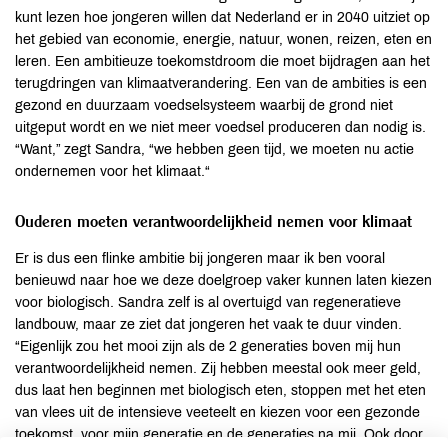
kunt lezen hoe jongeren willen dat Nederland er in 2040 uitziet op
het gebied van economie, energie, natuur, wonen, reizen, eten en
leren. Een ambitieuze toekomstdroom die moet bijdragen aan het
terugdringen van klimaatverandering. Een van de ambities is een
gezond en duurzaam voedselsysteem waarbij de grond niet
uitgeput wordt en we niet meer voedsel produceren dan nodig is.
“Want,” zegt Sandra, “we hebben geen tijd, we moeten nu actie
ondernemen voor het klimaat.“
Ouderen moeten verantwoordelijkheid nemen voor klimaat
Er is dus een flinke ambitie bij jongeren maar ik ben vooral
benieuwd naar hoe we deze doelgroep vaker kunnen laten kiezen
voor biologisch. Sandra zelf is al overtuigd van regeneratieve
landbouw, maar ze ziet dat jongeren het vaak te duur vinden.
“Eigenlijk zou het mooi zijn als de 2 generaties boven mij hun
verantwoordelijkheid nemen. Zij hebben meestal ook meer geld,
dus laat hen beginnen met biologisch eten, stoppen met het eten
van vlees uit de intensieve veeteelt en kiezen voor een gezonde
toekomst, voor mijn generatie en de generaties na mij. Ook door