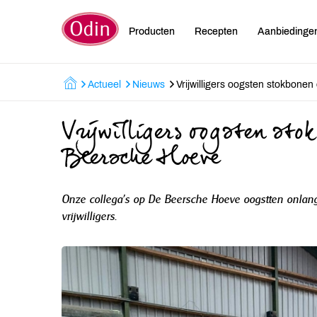
Producten
Recepten
Aanbiedinge
Actueel
Nieuws
Vrijwilligers oogsten stokbone
Vrijwilligers oogsten sto
Beersche Hoeve
Onze collega’s op De Beersche Hoeve oogstten onlan
vrijwilligers.