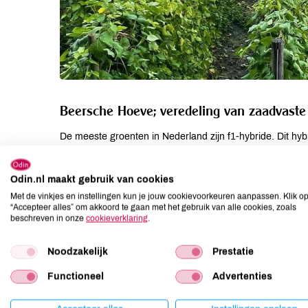
Beersche Hoeve; veredeling van zaadvast
De meeste groenten in Nederland zijn f1-hybride. Dit hyb
gebruikt worden om zelf mee door te kweken of te vered
daarvan te vermeerderen, draagt de boerderij bij aan me
Odin.nl maakt gebruik van cookies
deze gewassen zelf weer verder kweken en veredelen, e
Met de vinkjes en instellingen kun je jouw cookievoorkeuren aanpassen. Klik o
teeltomstandigheden van hun regio. Op de Beersche Hoe
“Accepteer alles” om akkoord te gaan met het gebruik van alle cookies, zoals
vermeerderd. Van stokbonen bestaan geen f1-hybride va
beschreven in onze
cookieverklaring
.
veredeld en vermeerderd op De Beersche Hoeve.
Noodzakelijk
Prestatie
Functioneel
Advertenties