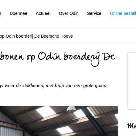
n
Doe mee
Actueel
Over Odin
Service
Online bestel
n op Odin boerderij De Beersche Hoeve
kbonen op Odin boerderij De
gs weer de stokbonen, met hulp van een grote groep
Me