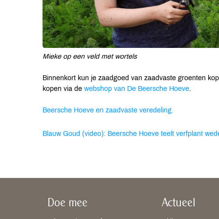
Mieke op een veld met wortels
Binnenkort kun je zaadgoed van zaadvaste groenten kop
kopen via de
webshop van De Beersche Hoeve
.
Beersche Hoeve en zaadvaste veredeling.
Blauw Goud (video): Beersche Hoeve teelt verfplant wed
Doe mee
Actueel