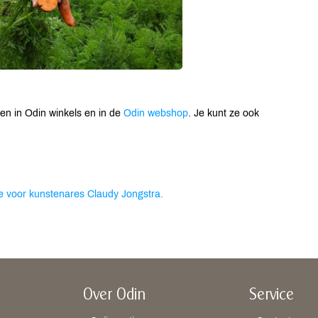
en in Odin winkels en in de
Odin webshop
. Je kunt ze ook
e voor kunstenares Claudy Jongstra.
Over Odin
Service