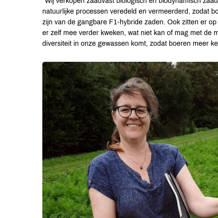
“Wij verkopen zaadvast biologisch en biodynamisch zaad
natuurlijke processen veredeld en vermeerderd, zodat bo
zijn van de gangbare F1-hybride zaden. Ook zitten er o
er zelf mee verder kweken, wat niet kan of mag met de m
diversiteit in onze gewassen komt, zodat boeren meer ke