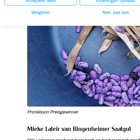
Accepteer alles
Instellingen opslaan
Weigeren
Nee, pas aan
Pronkboon Preisgewinner
Mieke Lateir van Bingenheimer Saatgut