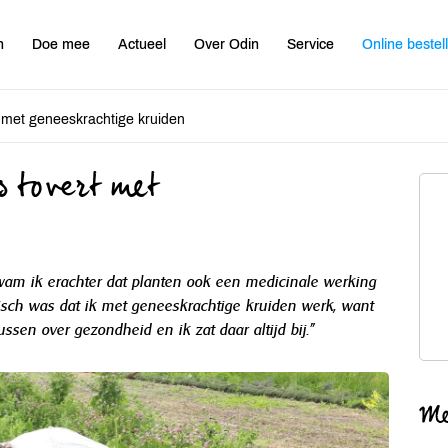
n
Doe mee
Actueel
Over Odin
Service
Online bestel
t met geneeskrachtige kruiden
 tovert met
 kwam ik erachter dat planten ook een medicinale werking
sch was dat ik met geneeskrachtige kruiden werk, want
sen over gezondheid en ik zat daar altijd bij."
Me