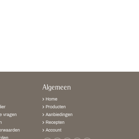
Algemeen
Home
ier
Producten
e vragen
Aanbiedingen
n
Recepten
orwaarden
Account
rden