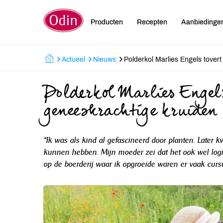
Producten
Recepten
Aanbiedinge
Actueel
Nieuws
Polderkol Marlies Engels tover
Polderkol Marlies Engels
geneeskrachtige kruiden
“Ik was als kind al gefascineerd door planten. Later
kunnen hebben. Mijn moeder zei dat het ook wel logi
op de boerderij waar ik opgroeide waren er vaak cursus