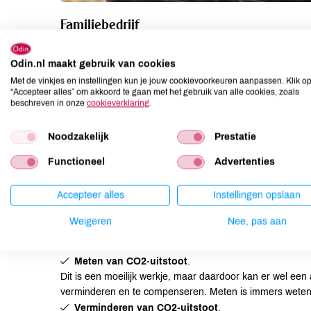
Familiebedrijf
De huidige generatie van de familie Fernández–Cifuentes 
Odin.nl maakt gebruik van cookies
biodynamische wijnmakerij Dominio de Punctum op. Het 
Castilla La Mancha als een op zichzelf staand ecosystee
Met de vinkjes en instellingen kun je jouw cookievoorkeuren aanpassen. Klik o
“Accepteer alles” om akkoord te gaan met het gebruik van alle cookies, zoals
welzijn van de wijngaard, en dus aan de kwaliteit van de 
beschreven in onze
cookieverklaring
.
Milieumaatregelen
Noodzakelijk
Prestatie
Om het welzijn van de wijngaard zo hoog mogelijk te ho
Functioneel
Advertenties
verder kan verbeteren. Voor hun inspanningen hebben ze
CARBONPROOF is een Spaanse organisatie die haar zegel
Accepteer alles
Instellingen opslaan
klimaatverandering willen minimaliseren en die voldoen 
maakt op de volgende manieren impact:
Weigeren
Nee, pas aan
Meten van CO2-uitstoot
.
Dit is een moeilijk werkje, maar daardoor kan er wel een
verminderen en te compenseren. Meten is immers weten
Verminderen van CO2-uitstoot
.