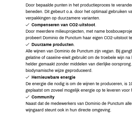
Door bepaalde punten in het productieproces te verande
beneden. Dit gebeurt o.a. door het optimaal gebruiken v
verpakkingen op duurzamere varianten.
Compenseren van CO2-uitstoot
.
Door meerdere milieuprojecten, met name bosbouwprojec
probeert Dominio de Punctum haar eigen CO2-uitstoot 
Duurzame producten
.
Alle wijnen van Dominio de Punctum zijn vegan. Bij gangba
gelatine of caseïne-eiwit gebruikt om de troebele wijn n
helder gemaakt zonder middelen van dierlijke oorspron
biodynamische wijze geproduceerd.
Hernieuwbare energie
De energie die nodig is om de wijnen te produceren, is 
geplaatst om zoveel mogelijk energie op te leveren voor h
Community
Naast dat de medewerkers van Dominio de Punctum allen u
wijngaard steunt ook in hun directe omgeving.