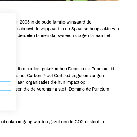
richtte in 2005 in de oude familie-wijngaard de
bedrijf beschouwt de wijngaard in de Spaanse hoogvlakte van
m. Alle onderdelen binnen dat systeem dragen bij aan het
p
wijn.
uden, wordt er continu gekeken hoe Dominio de Punctum dit
 onlangs het Carbon Proof Certified-zegel ontvangen.
 biedt aan organisaties die hun impact op
aan de eisen die de vereniging stelt. Dominio de Punctum
 actieplan in gang worden gezet om de CO2-uitstoot te
!