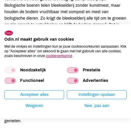
Biologische boeren telen bleekselderij zonder kunstmest, maar
houden de bodem vruchtbaar met compost en mest van
biologische dieren. Zo krijgt de bleekselderij alle tijd om te groeien
en zijn smaak te ontwikkelen en blijft de bodem gezond. Dat is
lekker voor jou én voor de wereld.
Odin.nl maakt gebruik van cookies
Appel en peer: eind augustus tot en met april
Met de vinkjes en instellingen kun je jouw cookievoorkeuren aanpassen. Klik
op “Accepteer alles” om akkoord te gaan met het gebruik van alle cookies,
zoals beschreven in onze
cookieverklaring
.
Appels en peren horen bij de herfst. Vanaf september worden de
blozende appels en sappige peren namelijk volop geplukt en
geraapt van de Nederlandse boomgaarden! In principe zijn deze
Noodzakelijk
Prestatie
fruitsoorten het hele jaar door een duurzame keuze, omdat ze na
Functioneel
Advertenties
het oogsten in de herfst bewaard worden in een koelcel. Maar zó
van de boom uit het vuistje, smaakt het natuurlijk het
Accepteer alles
Instellingen opslaan
allerlekkerst… De herfst is dus het uitgelezen moment om
biologische appels en peren te kopen. Biologische boeren telen
Weigeren
Nee, pas aan
appels en peren zonder chemische bestrijdingsmiddelen, dus je
kunt met een gerust hart van biologische appels en peren
genieten.