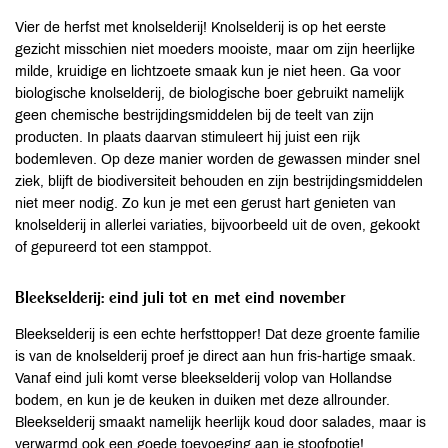
Vier de herfst met knolselderij! Knolselderij is op het eerste
gezicht misschien niet moeders mooiste, maar om zijn heerlijke
milde, kruidige en lichtzoete smaak kun je niet heen. Ga voor
biologische knolselderij, de biologische boer gebruikt namelijk
geen chemische bestrijdingsmiddelen bij de teelt van zijn
producten. In plaats daarvan stimuleert hij juist een rijk
bodemleven. Op deze manier worden de gewassen minder snel
ziek, blijft de biodiversiteit behouden en zijn bestrijdingsmiddelen
niet meer nodig. Zo kun je met een gerust hart genieten van
knolselderij in allerlei variaties, bijvoorbeeld uit de oven, gekookt
of gepureerd tot een stamppot.
Bleekselderij: eind juli tot en met eind november
Bleekselderij is een echte herfsttopper! Dat deze groente familie
is van de knolselderij proef je direct aan hun fris-hartige smaak.
Vanaf eind juli komt verse bleekselderij volop van Hollandse
bodem, en kun je de keuken in duiken met deze allrounder.
Bleekselderij smaakt namelijk heerlijk koud door salades, maar is
verwarmd ook een goede toevoeging aan je stoofpotje!