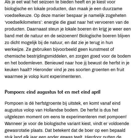
Als je eet wat het seizoen te bieden heeft en je kiest voor
biologische en lokale producten, dan maak je een duurzame
voedselkeuze. Op deze manier bespaar je namelijk zogeheten
‘voedselkilometers’: energie die gaat naar het vervoeren van de
producten. Daarnaast steun je lokale boeren én krijg je weer een
band met de natuur en de seizoenen! Biologische boeren blijven
zo dicht mogelijk bij de natuur, en dat zie je terug in hun
werkwijze. Ze gebruiken bijvoorbeeld geen kunstmest of
chemische bestrijdingsmiddelen, en zorgen goed voor de bodem
en het bodemleven. Benieuwd naar hoe jij bewust de herfst in je
keuken haalt? Hieronder vind je zes soorten groenten en fruit
waarmee je volop kunt experimenteren.
Pompoen: eind augustus tot en met eind april
Pompoen is dé herfstgroente bij uitstek, en komt vanaf eind
augustus volop van Hollandse bodem. De herfst is dus het
uitgelezen moment om eens te experimenteren met pompoen!
Wanneer je voor de biologische variant kiest, vindt er voldoende
gewasrotatie plaats. Dat betekent dat de boer op een bepaald
stuk land elk jaar een ander gewas teelt. Hierdoor putten de