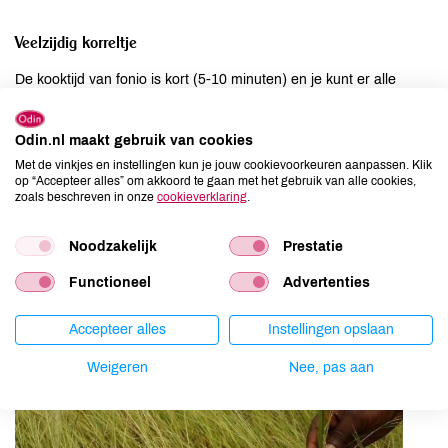
Veelzijdig korreltje
De kooktijd van fonio is kort (5-10 minuten) en je kunt er alle
kanten mee op: gebruik het als pap of in de soep, door je salade
of als vervanger van rijst en granen. Of maal het en bak er een
Odin.nl maakt gebruik van cookies
(plat) broodje van. De smaak van het piepkleine korreltje is lekker
Met de vinkjes en instellingen kun je jouw cookievoorkeuren aanpassen. Klik
nootachtig en lijkt qua uiterlijk op couscous of quinoa.
op “Accepteer alles” om akkoord te gaan met het gebruik van alle cookies,
zoals beschreven in onze
cookieverklaring
.
Meer lezen over het Symfonio-project? Dat kan:
Symfonio-project
Noodzakelijk
Prestatie
Functioneel
Advertenties
Accepteer alles
Instellingen opslaan
Weigeren
Nee, pas aan