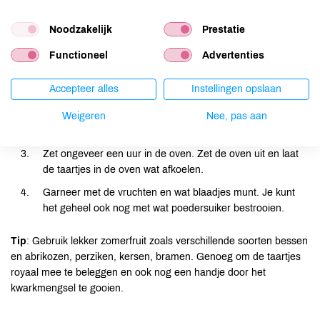
Noodzakelijk
Prestatie
Verwarm de oven voor op 180 ºC. Leg papieren vormpjes
in de muffinvorm. Alle ingrediënten voor de bodem
Functioneel
Advertenties
mengen tot een kruimelige massa, verdelen over de
vormpjes en goed aandrukken.
Accepteer alles
Instellingen opslaan
Voor de vulling alle ingrediënten door elkaar roeren
(vergeet niet om ook wat fruit er doorheen te mengen) en
Weigeren
Nee, pas aan
over de vormpjes verdelen.
Zet ongeveer een uur in de oven. Zet de oven uit en laat
de taartjes in de oven wat afkoelen.
Garneer met de vruchten en wat blaadjes munt. Je kunt
het geheel ook nog met wat poedersuiker bestrooien.
Tip
:
Gebruik lekker zomerfruit zoals verschillende soorten bessen
en abrikozen, perziken, kersen, bramen. Genoeg om de taartjes
royaal mee te beleggen en ook nog een handje door het
kwarkmengsel te gooien.