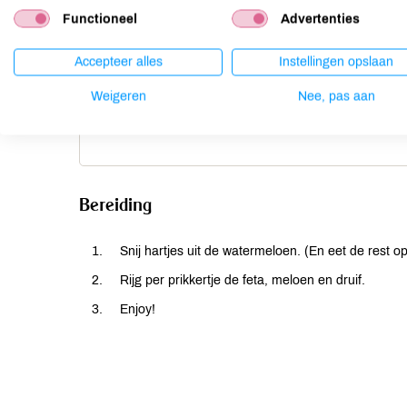
Functioneel
Advertenties
Ingrediënten
Benodigdh
Accepteer alles
Instellingen opslaan
16 blokjes watermeloen
4 bamboe 
andere le
Weigeren
Nee, pas aan
16 blokjes feta
16 druiven
Bereiding
Snij hartjes uit de watermeloen. (En eet de rest op
Rijg per prikkertje de feta, meloen en druif.
Enjoy!