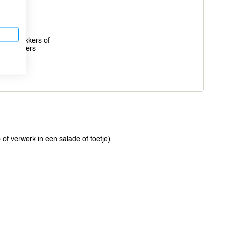
eden
satéprikkers of
uke stekers
 of verwerk in een salade of toetje)