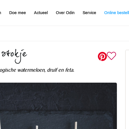
n
Doe mee
Actueel
Over Odin
Service
Online bestel
 stokje
logische watermeloen, druif en feta.