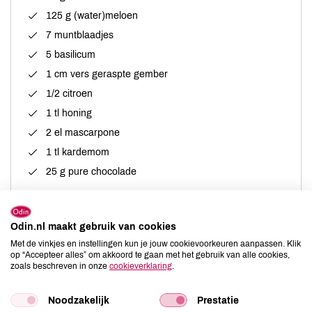
125 g (water)meloen
7 muntblaadjes
5 basilicum
1 cm vers geraspte gember
1/2 citroen
1 tl honing
2 el mascarpone
1 tl kardemom
25 g pure chocolade
Verder nodig
Odin.nl maakt gebruik van cookies
staafmixer of blender
Met de vinkjes en instellingen kun je jouw cookievoorkeuren aanpassen. Klik
op “Accepteer alles” om akkoord te gaan met het gebruik van alle cookies,
zoals beschreven in onze
cookieverklaring
.
Noodzakelijk
Prestatie