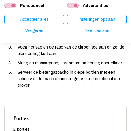
Bereiding
Functioneel
Advertenties
Doe het bietensap, de bramen, watermeloen, munt,
Accepteer alles
Instellingen opslaan
basilicum en gember in een blender.
Weigeren
Nee, pas aan
Mix alles goed door elkaar tot het een gladde structuur
heeft (kan eventueel ook met een staafmixer).
Voeg het sap en de rasp van de citroen toe aan en zet de
blender nog kort aan.
Meng de mascarpone, kardemom en honing door elkaar.
Serveer de bietengazpacho in diepe borden met een
schep van de mascarpone en geraspte pure chocolade
erover.
Porties
2 porties