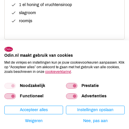
1 el honing of vruchtensiroop
slagroom
roomijs
Bereiding
Odin.nl maakt gebruik van cookies
Met de vinkjes en instellingen kun je jouw cookievoorkeuren aanpassen. Klik
Snij van de meloen van de bovenkant een kapje af.
op “Accepteer alles” om akkoord te gaan met het gebruik van alle cookies,
zoals beschreven in onze
cookieverklaring
.
Verwijder de pitten en schep met een lepel het vruchtvlees
eruit.
Noodzakelijk
Prestatie
Snij het vruchtvlees in kleine stukken. Was en/of schil de
andere vruchten.
Functioneel
Advertenties
Snij de appel, perziken en banaan in kleine stukjes. Meng
Accepteer alles
Instellingen opslaan
al het fruit, voeg honing of siroop toe en schep het
mengsel in de leeg geschepte meloen.
Weigeren
Nee, pas aan
Serveer de meloen met inhoud met een diepe lepel er in