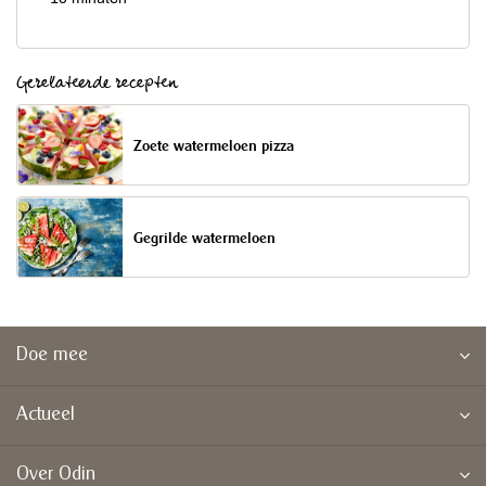
Gerelateerde recepten
Zoete watermeloen pizza
Gegrilde watermeloen
Doe mee
Actueel
Over Odin