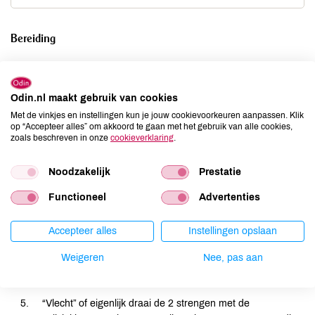
Bereiding
Verwarm de oven voor op 180 C. Rol de vellen bladerdeeg
uit, maar laat ze op het papier liggen. Plak voorzichtig aan
Odin.nl maakt gebruik van cookies
elkaar zodat je 1 groot langwerpig vel krijgt.
Met de vinkjes en instellingen kun je jouw cookievoorkeuren aanpassen. Klik
op “Accepteer alles” om akkoord te gaan met het gebruik van alle cookies,
Smelt de boter in een pannetje. Neem de pan van het vuur
zoals beschreven in onze
cookieverklaring
.
en roer de suiker, koekkruiden en kardemom door de
boter.
Noodzakelijk
Prestatie
Besmeer het bladerdeeg met het mengsel, dat gaat
het makkelijkst met een bakkwastje. Maak de laag niet te
Functioneel
Advertenties
dik en laat 1 cm van de lange zijde van de
vellen bladerdeeg vrij.
Accepteer alles
Instellingen opslaan
Rol het deeg nu op vanaf de lange kant, met behulp van
Weigeren
Nee, pas aan
het bakpapier. Snij de deegrol nu voorzichtig in de lengte
open, zodat je de laagjes ziet.
“Vlecht” of eigenlijk draai de 2 strengen met de