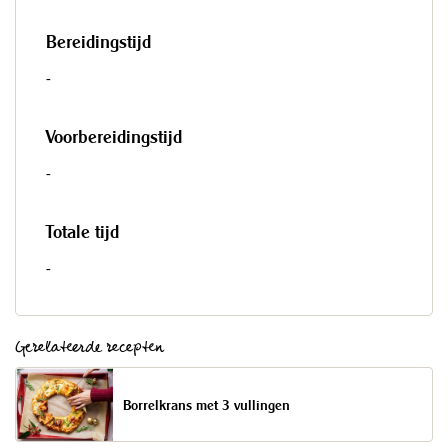
Bereidingstijd
-
Voorbereidingstijd
-
Totale tijd
-
Gerelateerde recepten
Borrelkrans met 3 vullingen